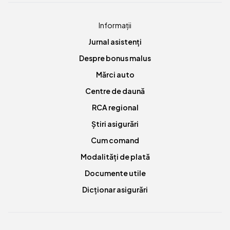
Informații
Jurnal asistenți
Despre bonus malus
Mărci auto
Centre de daună
RCA regional
Știri asigurări
Cum comand
Modalități de plată
Documente utile
Dicționar asigurări