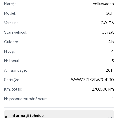
Marcă:
Volkswagen
Model:
Golf
Versiune:
GOLF 6
Stare vehicul:
Utilizat
Culoare:
Alb
Nr. uși:
4
Nr. locuri:
5
An fabricație:
2011
Serie Șasiu:
WVWZZZ1KZBW014130
Km. totali:
270.000 km
Nr. proprietari până acum:
1
Informații tehnice