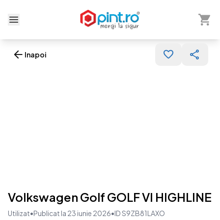
Arată 
Deschide meniu
Inapoi
Volkswagen Golf GOLF VI HIGHLINE
Utilizat
•
Publicat la 23 iunie 2026
•
ID S9ZB81LAXO