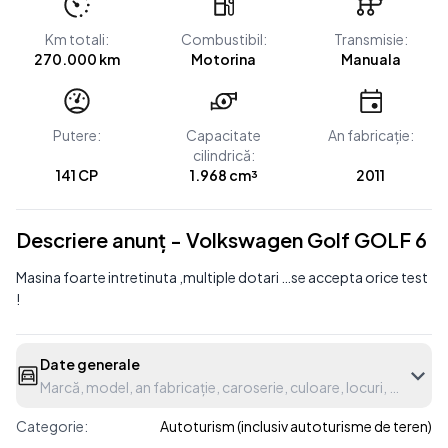
Km totali:
Combustibil:
Transmisie:
270.000 km
Motorina
Manuala
Putere:
Capacitate
An fabricație:
cilindrică:
141 CP
1.968 cm³
2011
Descriere anunț - Volkswagen Golf GOLF 6
Masina foarte intretinuta ,multiple dotari …se accepta orice test
!
Date generale
Marcă, model, an fabricație, caroserie, culoare, locuri, etc.
Categorie:
Autoturism (inclusiv autoturisme de teren)