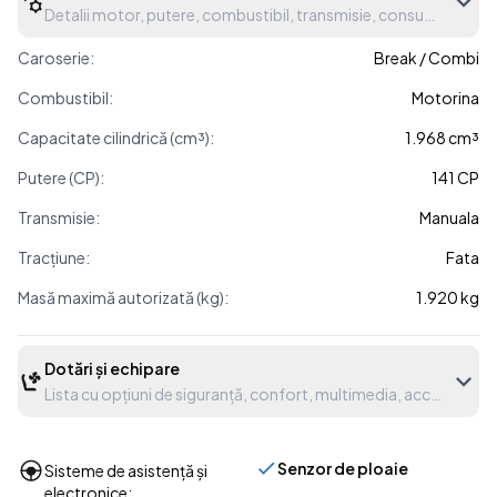
Detalii motor, putere, combustibil, transmisie, consum etc.
Caroserie:
Break / Combi
Combustibil:
Motorina
Capacitate cilindrică (cm³):
1.968 cm³
Putere (CP):
141 CP
Transmisie:
Manuala
Tracțiune:
Fata
Masă maximă autorizată (kg):
1.920 kg
Dotări și echipare
Lista cu opțiuni de siguranță, confort, multimedia, accesorii etc
Senzor de ploaie
Sisteme de asistență și
electronice: