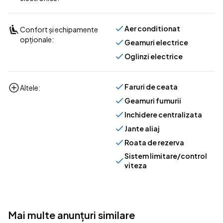
Aer conditionat
Confort și echipamente
opționale:
Geamuri electrice
Oglinzi electrice
Faruri de ceata
Altele:
Geamuri fumurii
Inchidere centralizata
Jante aliaj
Roata de rezerva
Sistem limitare/control
viteza
Mai multe anunțuri similare