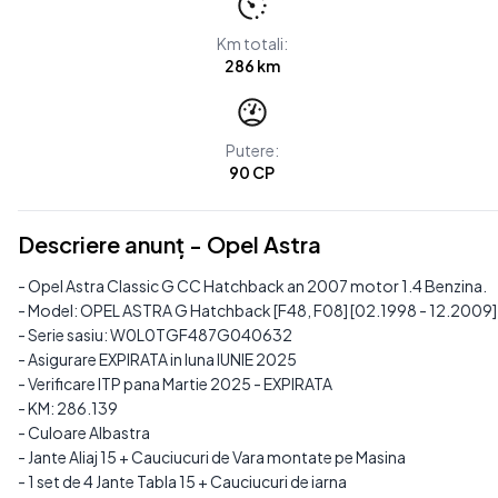
Km totali:
286 km
Putere:
90 CP
Descriere anunț - Opel Astra
- Opel Astra Classic G CC Hatchback an 2007 motor 1.4 Benzina.
- Model: OPEL ASTRA G Hatchback [F48, F08] [02.1998 - 12.2009]
- Serie sasiu: W0L0TGF487G040632
- Asigurare EXPIRATA in luna IUNIE 2025
- Verificare ITP pana Martie 2025 - EXPIRATA
- KM: 286.139
- Culoare Albastra
- Jante Aliaj 15 + Cauciucuri de Vara montate pe Masina
- 1 set de 4 Jante Tabla 15 + Cauciucuri de iarna