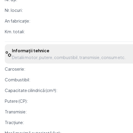
Nr. locuri:
An fabricație:
Km. totali:
Informații tehnice
Detalii motor, putere, combustibil, transmisie, consum etc.
Caroserie:
Combustibil:
Capacitate cilindrică (cm³):
Putere (CP):
Transmisie:
Tracțiune: