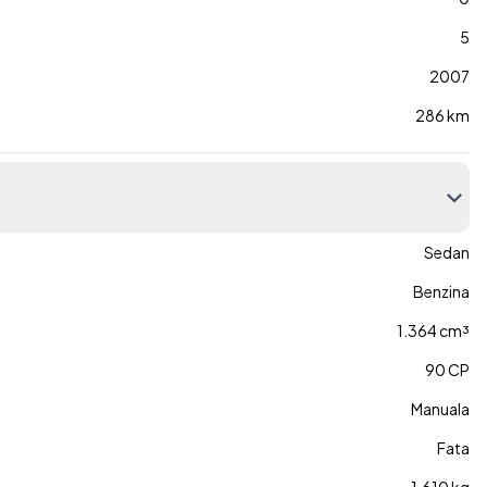
5
2007
286 km
Sedan
Benzina
1.364 cm³
90 CP
Manuala
Fata