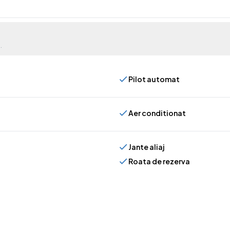
.
Pilot automat
Aer conditionat
Jante aliaj
Roata de rezerva