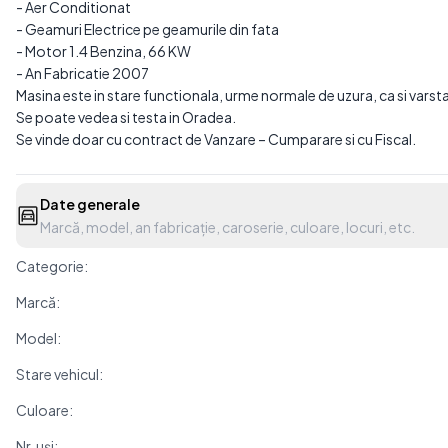
- Aer Conditionat
- Geamuri Electrice pe geamurile din fata
- Motor 1.4 Benzina, 66 KW
- An Fabricatie 2007
Masina este in stare functionala, urme normale de uzura, ca si varsta 
Se poate vedea si testa in Oradea.
Se vinde doar cu contract de Vanzare – Cumparare si cu Fiscal.
Date generale
Marcă, model, an fabricație, caroserie, culoare, locuri, etc.
Categorie:
Marcă:
Model:
Stare vehicul:
Culoare:
Nr. uși: