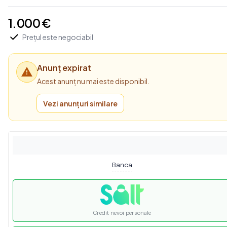
1.000 €
Prețul este negociabil
Anunț expirat
Acest anunț nu mai este disponibil.
Vezi anunțuri similare