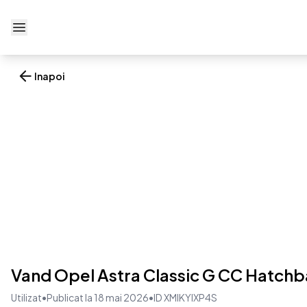
Deschide meniu
Inapoi
Vand Opel Astra Classic G CC Hatchb
Utilizat
•
Publicat la 18 mai 2026
•
ID XMIKYIXP4S