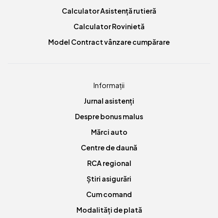
Calculator Asistență rutieră
Calculator Rovinietă
Model Contract vânzare cumpărare
Informații
Jurnal asistenți
Despre bonus malus
Mărci auto
Centre de daună
RCA regional
Știri asigurări
Cum comand
Modalități de plată