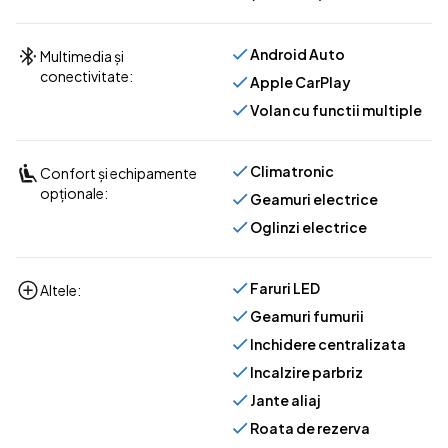
Android Auto
Multimedia și
conectivitate:
Apple CarPlay
Volan cu functii multiple
Climatronic
Confort și echipamente
opționale:
Geamuri electrice
Oglinzi electrice
Faruri LED
Altele:
Geamuri fumurii
Inchidere centralizata
Incalzire parbriz
Jante aliaj
Roata de rezerva