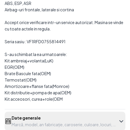
ABS, ESP, ASR
Airbag-uri frontale, laterale si cortina
Accept orice verificare intr-un service autorizat. Masina se vinde
cu toate actele in regula.
Seria sasiu : VF1RFD0755814491
S-au schimbat la ea urmatoarele:
Kit ambreiaj+volanta(LuK)
EGR(OEM)
Brate Bascule fata(OEM)
Termostat(OEM)
Amortizoare+flanse fata(Monroe)
Kit distributie+pompa de apa(OEM)
Kit acceosori, curea+role(OEM
Date generale
Marcă, model, an fabricație, caroserie, culoare, locuri, etc.