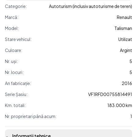
Categorie:
Autoturism (inclusiv autoturisme de teren)
Marcă:
Renault
Model:
Talisman
Stare vehicul:
Utilizat
Culoare:
Argint
Nr. uși:
5
Nr. locuri:
5
An fabricație:
2016
Serie Șasiu:
VF1RFD00755814491
Km. totali:
183.000 km
Nr. proprietari până acum:
1
Informații tehnice