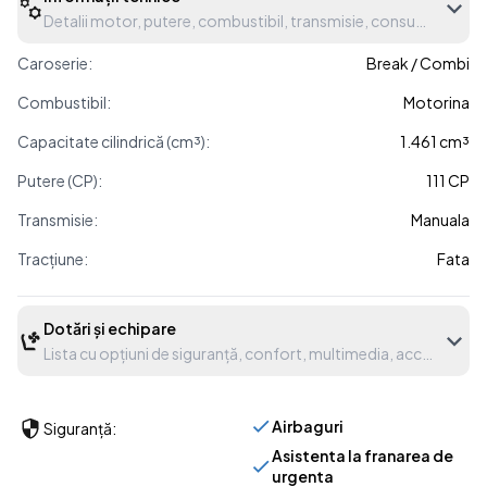
Detalii motor, putere, combustibil, transmisie, consum etc.
Caroserie:
Break / Combi
Combustibil:
Motorina
Capacitate cilindrică (cm³):
1.461 cm³
Putere (CP):
111 CP
Transmisie:
Manuala
Tracțiune:
Fata
Dotări și echipare
Lista cu opțiuni de siguranță, confort, multimedia, accesorii etc
Airbaguri
Siguranță:
Asistenta la franarea de
urgenta