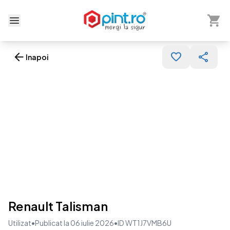
Arată 
Deschide meniu
Inapoi
Renault Talisman
Utilizat
•
Publicat la 06 iulie 2026
•
ID WT1J7VMB6U