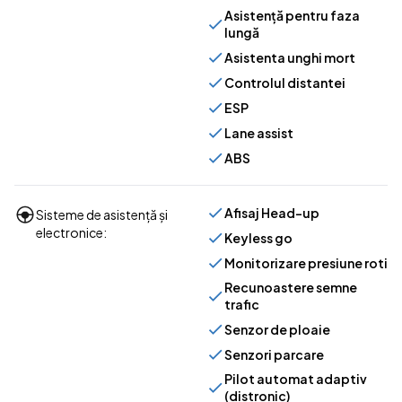
Asistență pentru faza
lungă
Asistenta unghi mort
Controlul distantei
ESP
Lane assist
ABS
Afisaj Head-up
Sisteme de asistență și
electronice:
Keyless go
Monitorizare presiune roti
Recunoastere semne
trafic
Senzor de ploaie
Senzori parcare
Pilot automat adaptiv
(distronic)