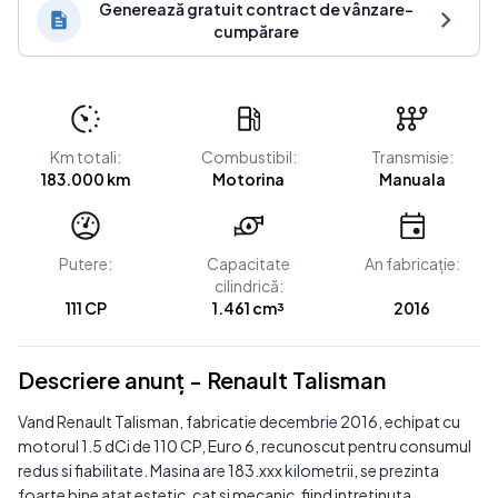
Generează gratuit contract de vânzare-
cumpărare
Km totali:
Combustibil:
Transmisie:
183.000 km
Motorina
Manuala
Putere:
Capacitate
An fabricație:
cilindrică:
111 CP
1.461 cm³
2016
Descriere anunț - Renault Talisman
Vand Renault Talisman, fabricatie decembrie 2016, echipat cu
motorul 1.5 dCi de 110 CP, Euro 6, recunoscut pentru consumul
redus si fiabilitate. Masina are 183.xxx kilometrii, se prezinta
foarte bine atat estetic, cat si mecanic, fiind intretinuta