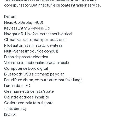
corespunzator. Detin facturile cu toate intrarile in service.
Dotari:
Head-Up Display (HUD)
Keyless Entry & Keyless Go
Navigatie R-Link 2 cu ecran tactil vertical
Climatizare automata pe doua zone
Pilot automat si limitator de viteza
Multi-Sense (moduri de condus)
Frana de parcare electrica
Volan multifunctional imbracat in piele
Computer de bord digital
Bluetooth, USB si comenzi pe volan
Faruri Pure Vision, comuta automat faza lunga
Lumini de zi LED
Geamuri electrice fata/spate
Oglinzi electrice si incalzite
Cotiera centrala fata si spate
Jante din aliaj
ISOFIX