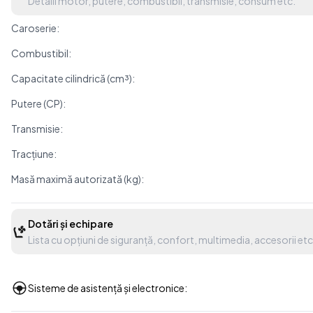
Detalii motor, putere, combustibil, transmisie, consum etc.
Caroserie:
Combustibil:
Capacitate cilindrică (cm³):
Putere (CP):
Transmisie:
Tracțiune:
Masă maximă autorizată (kg):
Dotări și echipare
Lista cu opțiuni de siguranță, confort, multimedia, accesorii etc
Sisteme de asistență și electronice: