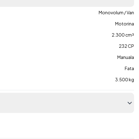
Monovolum / Van
Motorina
2.300 cm³
232 CP
Manuala
Fata
3.500 kg