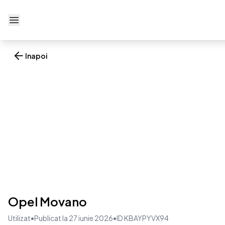
Deschide meniu
Inapoi
Opel Movano
Utilizat
•
Publicat la 27 iunie 2026
•
ID KBAYPYVX94