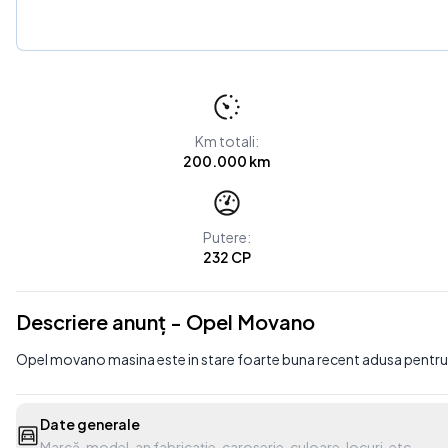
Km totali:
200.000 km
Putere:
232 CP
Descriere anunț - Opel Movano
Opel movano masina este in stare foarte buna recent adusa pentru 
Date generale
Marcă, model, an fabricație, caroserie, culoare, locuri, etc.