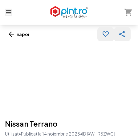
Arată 
Deschide meniu
Inapoi
Nissan Terrano
Utilizat
•
Publicat la 14 noiembrie 2025
•
ID IXWHR5ZWCJ