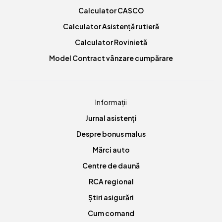
Calculator CASCO
Calculator Asistență rutieră
Calculator Rovinietă
Model Contract vânzare cumpărare
Informații
Jurnal asistenți
Despre bonus malus
Mărci auto
Centre de daună
RCA regional
Știri asigurări
Cum comand