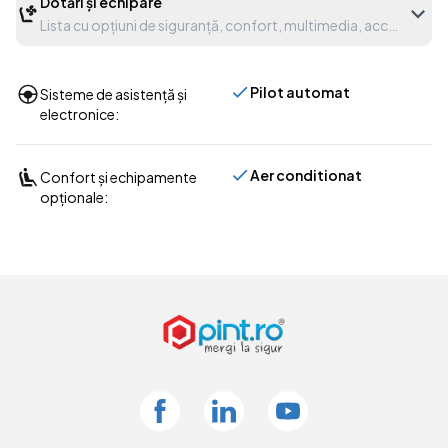
Dotări și echipare
Lista cu opțiuni de siguranță, confort, multimedia, accesorii etc
Pilot automat
Sisteme de asistență și
electronice:
Aer conditionat
Confort și echipamente
opționale:
Facebook
Linkedin
Youtube