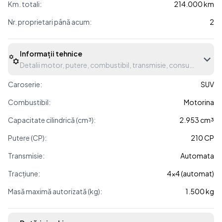
Km. totali:
214.000 km
Nr. proprietari până acum:
2
Informații tehnice
Detalii motor, putere, combustibil, transmisie, consum etc.
Caroserie:
SUV
Combustibil:
Motorina
Capacitate cilindrică (cm³):
2.953 cm³
Putere (CP):
210 CP
Transmisie:
Automata
Tracțiune:
4x4 (automat)
Masă maximă autorizată (kg):
1.500 kg