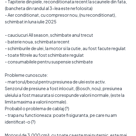
- Tapiterie din piele, reconditionata recent la scaunele din fata,
(bancheta din randul al 3-lea este nefolosita)
- Aer conditionat, cu compresor nou, (nu reconditionat),
schimbat in luna iulie 2025
- cauciucuri All season, schimbate anul trecut
- baterie noua, schimbata recent
- schimburile de ulei, la motor si la cutie, au fost facute regulat
- toate filtrele au fost schimbate regulat
- consumabilele pentru suspensie schimbate
Probleme cunoscute:
- martorul/becul pentru presiunea de ulei este activ.
Senzorul de presiune a fost inlocuit, (Bosch, nou), presiunea
uleiului a fost masurata si corespunde valorii normale, (este la
limita maxima a valorii normale).
Probabil o problema de cablaj (?)
- trapa nu functioneaza: poate fi siguranta, pe care nu am
identificat-o (?)
Motorul de 3.000 cm³, cu toate ca este mai puternic, este mai