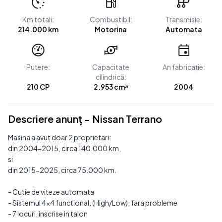
Km totali:
Combustibil:
Transmisie:
214.000 km
Motorina
Automata
Putere:
Capacitate
An fabricație:
cilindrică:
210 CP
2.953 cm³
2004
Descriere anunț - Nissan Terrano
Masina a avut doar 2 proprietari:
din 2004-2015, circa 140.000 km,
si
din 2015-2025, circa 75.000 km.
- Cutie de viteze automata
- Sistemul 4x4 functional, (High/Low), fara probleme
- 7 locuri, inscrise in talon