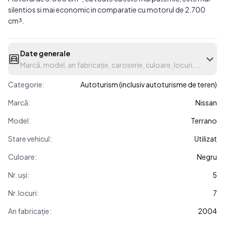
silentios si mai economic in comparatie cu motorul de 2.700
cm³.
Date generale
Marcă, model, an fabricație, caroserie, culoare, locuri, etc.
Categorie:
Autoturism (inclusiv autoturisme de teren)
Marcă:
Nissan
Model:
Terrano
Stare vehicul:
Utilizat
Culoare:
Negru
Nr. uși:
5
Nr. locuri:
7
An fabricație:
2004