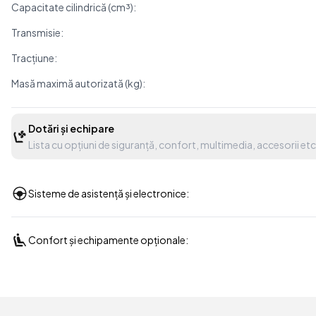
Capacitate cilindrică (cm³):
Transmisie:
Tracțiune:
Masă maximă autorizată (kg):
Dotări și echipare
Lista cu opțiuni de siguranță, confort, multimedia, accesorii etc
Sisteme de asistență și electronice:
Confort și echipamente opționale: