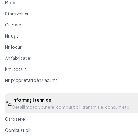
Model:
Stare vehicul:
Culoare:
Nr. uși:
Nr. locuri:
An fabricație:
Km. totali:
Nr. proprietari până acum:
Informații tehnice
Detalii motor, putere, combustibil, transmisie, consum etc.
Caroserie:
Combustibil: