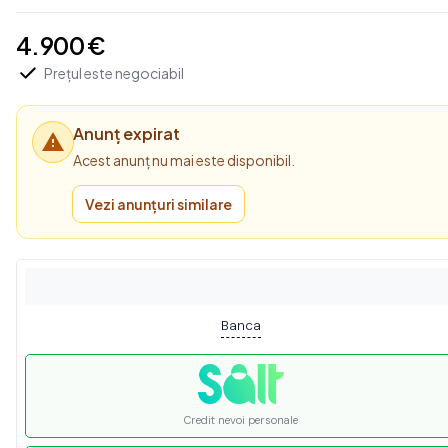
4.900 €
Prețul este negociabil
Anunț expirat
Acest anunț nu mai este disponibil.
Vezi anunțuri similare