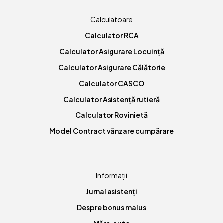
Calculatoare
Calculator RCA
Calculator Asigurare Locuință
Calculator Asigurare Călătorie
Calculator CASCO
Calculator Asistență rutieră
Calculator Rovinietă
Model Contract vânzare cumpărare
Informații
Jurnal asistenți
Despre bonus malus