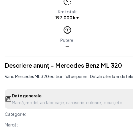
Km totali:
197.000 km
Putere:
—
Descriere anunț - Mercedes Benz ML 320
Vand Mercedes ML 320 edition full pe perne . Detalii ofer la nr de tel
Date generale
Marcă, model, an fabricație, caroserie, culoare, locuri, etc.
Categorie:
Marcă: