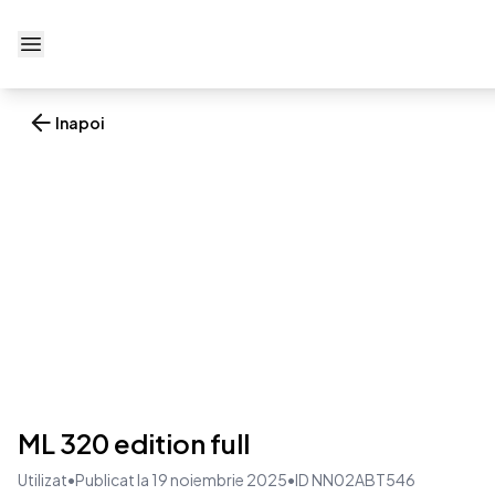
Deschide meniu
Inapoi
ML 320 edition full
Utilizat
•
Publicat la 19 noiembrie 2025
•
ID NN02ABT546