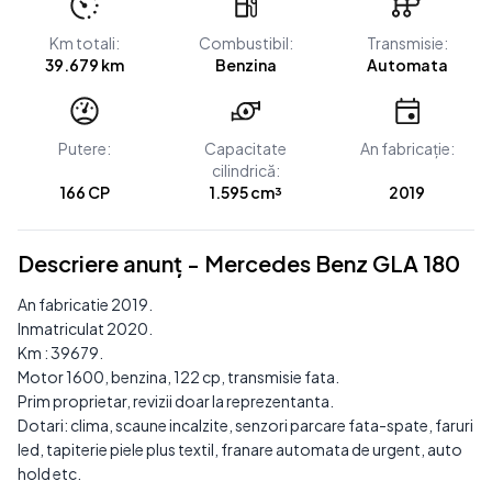
Km totali:
Combustibil:
Transmisie:
39.679 km
Benzina
Automata
Putere:
Capacitate
An fabricație:
cilindrică:
166 CP
1.595 cm³
2019
Descriere anunț - Mercedes Benz GLA 180
An fabricatie 2019.
Inmatriculat 2020.
Km : 39679.
Motor 1600, benzina, 122 cp, transmisie fata.
Prim proprietar, revizii doar la reprezentanta.
Dotari: clima, scaune incalzite, senzori parcare fata-spate, faruri
led, tapiterie piele plus textil, franare automata de urgent, auto
hold etc.