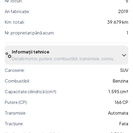
Nr. locuri:
5
An fabricație:
2019
Km. totali:
39.679 km
Nr. proprietari până acum:
1
Informații tehnice
Detalii motor, putere, combustibil, transmisie, consum etc.
Caroserie:
SUV
Combustibil:
Benzina
Capacitate cilindrică (cm³):
1.595 cm³
Putere (CP):
166 CP
Transmisie:
Automata
Tracțiune:
Fata