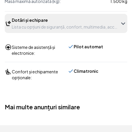
Masă maximă autorizată (kg):
1.500 kg
Dotări și echipare
Lista cu opțiuni de siguranță, confort, multimedia, accesorii etc
Pilot automat
Sisteme de asistență și
electronice:
Climatronic
Confort și echipamente
opționale:
Mai multe anunțuri similare