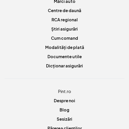
Mărci auto
Centre de daună
RCA regional
Știri asigurări
Cum comand
Modalități de plată
Documente utile
Dicționar asigurări
Pint.ro
Despre noi
Blog
Sesizări
Părerea clienților