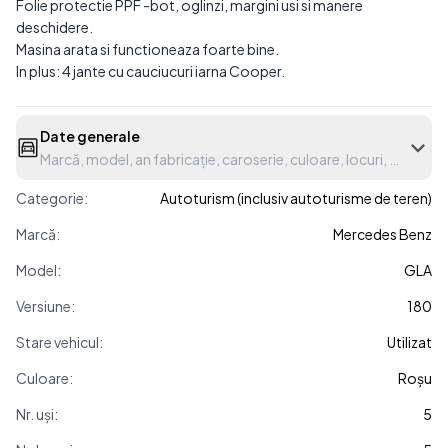
Folie protectie PPF -bot, oglinzi, margini usi si manere
deschidere.
Masina arata si functioneaza foarte bine.
In plus: 4 jante cu cauciucuri iarna Cooper.
Date generale
Marcă, model, an fabricație, caroserie, culoare, locuri, etc.
Categorie:
Autoturism (inclusiv autoturisme de teren)
Marcă:
Mercedes Benz
Model:
GLA
Versiune:
180
Stare vehicul:
Utilizat
Culoare:
Roșu
Nr. uși:
5