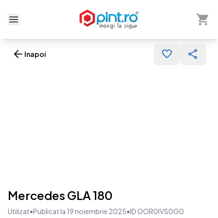
Arată 
Deschide meniu
Inapoi
Mercedes GLA 180
Utilizat
•
Publicat la 19 noiembrie 2025
•
ID OOR0IVS0G0