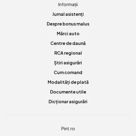
Informații
Jurnal asistenți
Despre bonus malus
Mărci auto
Centre de daună
RCA regional
Știri asigurări
Cum comand
Modalități de plată
Documente utile
Dicționar asigurări
Pint.ro