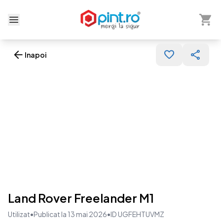
Arată 
Deschide meniu
Inapoi
Land Rover Freelander M1
Utilizat
•
Publicat la 13 mai 2026
•
ID UGFEHTUVMZ