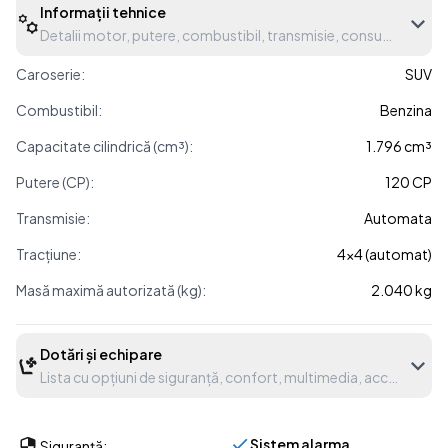
Informații tehnice
Detalii motor, putere, combustibil, transmisie, consum etc.
Caroserie:
SUV
Combustibil:
Benzina
Capacitate cilindrică (cm³):
1.796 cm³
Putere (CP):
120 CP
Transmisie:
Automata
Tracțiune:
4x4 (automat)
Masă maximă autorizată (kg):
2.040 kg
Dotări și echipare
Lista cu opțiuni de siguranță, confort, multimedia, accesorii etc
Sistem alarma
Siguranță: