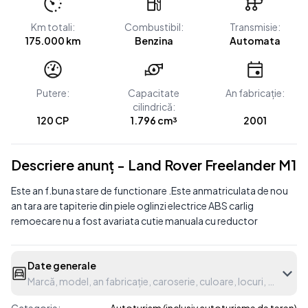
Km totali:
Combustibil:
Transmisie:
175.000 km
Benzina
Automata
Putere:
Capacitate
An fabricație:
cilindrică:
120 CP
1.796 cm³
2001
Descriere anunț - Land Rover Freelander M1
Este an f.buna stare de functionare .Este anmatriculata de nou
an tara are tapiterie din piele oglinzi electrice ABS carlig
remoecare nu a fost avariata cutie manuala cu reductor
Date generale
Marcă, model, an fabricație, caroserie, culoare, locuri, etc.