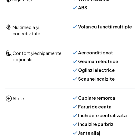
ABS
Volan cu functii multiple
Multimedia și
conectivitate:
Aer conditionat
Confort și echipamente
opționale:
Geamuri electrice
Oglinzi electrice
Scaune incalzite
Cuplare remorca
Altele:
Faruri de ceata
Inchidere centralizata
Incalzire parbriz
Jante aliaj