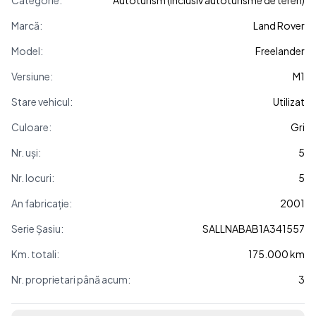
Categorie:
Autoturism (inclusiv autoturisme de teren)
Marcă:
Land Rover
Model:
Freelander
Versiune:
M1
Stare vehicul:
Utilizat
Culoare:
Gri
Nr. uși:
5
Nr. locuri:
5
An fabricație:
2001
Serie Șasiu:
SALLNABAB1A341557
Km. totali:
175.000 km
Nr. proprietari până acum:
3