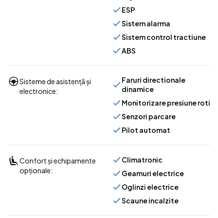
ESP
Sistem alarma
Sistem control tractiune
ABS
Faruri directionale
Sisteme de asistență și
dinamice
electronice:
Monitorizare presiune roti
Senzori parcare
Pilot automat
Climatronic
Confort și echipamente
opționale:
Geamuri electrice
Oglinzi electrice
Scaune incalzite