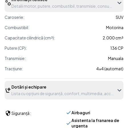
Detalii motor, putere, combustibil, transmisie, consum etc.
Caroserie:
SUV
Combustibil:
Motorina
Capacitate cilindrică (cm³):
2.000 cm³
Putere (CP):
136 CP
Transmisie:
Manuala
Tracțiune:
4x4 (automat)
Dotări și echipare
Lista cu opțiuni de siguranță, confort, multimedia, accesorii etc
Airbaguri
Siguranță:
Asistenta la franarea de
urgenta