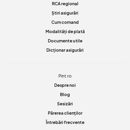
RCA regional
Știri asigurări
Cum comand
Modalități de plată
Documente utile
Dicționar asigurări
Pint.ro
Despre noi
Blog
Sesizări
Părerea clienților
Întrebări frecvente