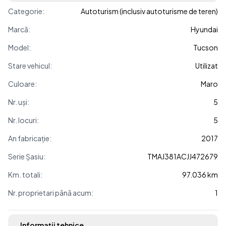
Categorie:
Autoturism (inclusiv autoturisme de teren)
Marcă:
Hyundai
Model:
Tucson
Stare vehicul:
Utilizat
Culoare:
Maro
Nr. uși:
5
Nr. locuri:
5
An fabricație:
2017
Serie Șasiu:
TMAJ381ACJJ472679
Km. totali:
97.036 km
Nr. proprietari până acum:
1
Informații tehnice