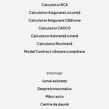
Calculator RCA
Calculator Asigurare Locuință
Calculator Asigurare Călătorie
Calculator CASCO
Calculator Asistență rutieră
Calculator Rovinietă
Model Contract vânzare cumpărare
Informații
Jurnal asistenți
Despre bonus malus
Mărci auto
Centre de daună