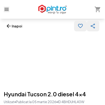
Arată 
Deschide meniu
Inapoi
Hyundai Tucson 2.0 diesel 4x4
Utilizat
•
Publicat la 05 martie 2026
•
ID 4BHDUHL40W