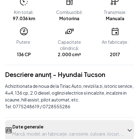
Km totali:
Combustibil:
Transmisie:
97.036 km
Motorina
Manuala
Putere:
Capacitate
An fabricație:
cilindrică:
136 CP
2.000 cm³
2017
Descriere anunț - Hyundai Tucson
Achizitionata de noua de la Tiriac Auto, revizii la zi, istoric service,
4x4, 136 cp, 2.0 diesel, oglinzi electrice si incalzite, incalzire in
scaune, hill assist, pilot automat, etc.
Tel: 0775248619 / 0728555286
Date generale
Marcă, model, an fabricație, caroserie, culoare, locuri, etc.