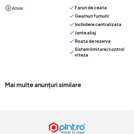
Faruri de ceata
Altele:
Geamuri fumurii
Inchidere centralizata
Jante aliaj
Roata de rezerva
Sistem limitare/control
viteza
Mai multe anunțuri similare