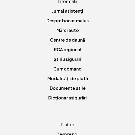
Informații
Jurnal asistenți
Despre bonus malus
Mărci auto
Centre de daună
RCA regional
Știri asigurări
Cum comand
Modalități de plată
Documente utile
Dicționar asigurări
Pint.ro
Despre noi