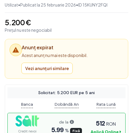
Utilizat
•
Publicat la 25 februarie 2026
•
ID 15KUNY2FQI
5.200 €
Prețul nu este negociabil
Anunț expirat
Acest anunț nu mai este disponibil.
Vezi anunțuri similare