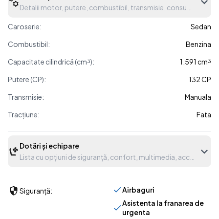
Detalii motor, putere, combustibil, transmisie, consum etc.
Caroserie:
Sedan
Combustibil:
Benzina
Capacitate cilindrică (cm³):
1.591 cm³
Putere (CP):
132 CP
Transmisie:
Manuala
Tracțiune:
Fata
Dotări și echipare
Lista cu opțiuni de siguranță, confort, multimedia, accesorii etc
Airbaguri
Siguranță:
Asistenta la franarea de
urgenta