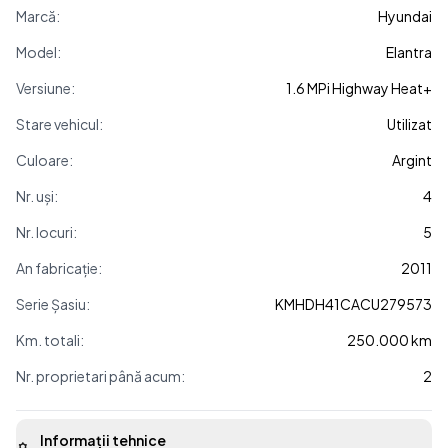
Marcă:
Hyundai
Model:
Elantra
Versiune:
1.6 MPi Highway Heat+
Stare vehicul:
Utilizat
Culoare:
Argint
Nr. uși:
4
Nr. locuri:
5
An fabricație:
2011
Serie Șasiu:
KMHDH41CACU279573
Km. totali:
250.000 km
Nr. proprietari până acum:
2
Informații tehnice