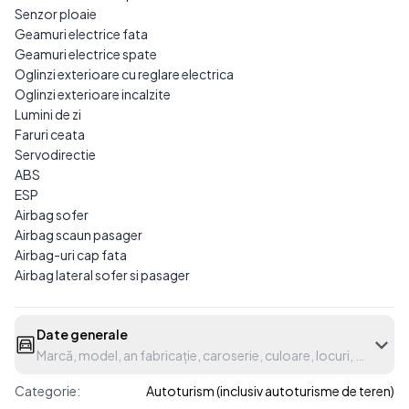
Senzor ploaie
Geamuri electrice fata
Geamuri electrice spate
Oglinzi exterioare cu reglare electrica
Oglinzi exterioare incalzite
Lumini de zi
Faruri ceata
Servodirectie
ABS
ESP
Airbag sofer
Airbag scaun pasager
Airbag-uri cap fata
Airbag lateral sofer si pasager
Date generale
Marcă, model, an fabricație, caroserie, culoare, locuri, etc.
Categorie:
Autoturism (inclusiv autoturisme de teren)