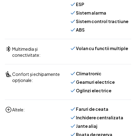
ESP
Sistem alarma
Sistem control tractiune
ABS
Volan cu functii multiple
Multimedia și
conectivitate:
Climatronic
Confort și echipamente
opționale:
Geamuri electrice
Oglinzi electrice
Faruri de ceata
Altele:
Inchidere centralizata
Jante aliaj
Roata de rezerva