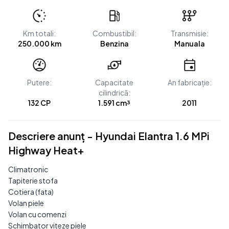
Km totali:
Combustibil:
Transmisie:
250.000 km
Benzina
Manuala
Putere:
Capacitate
An fabricație:
cilindrică:
132 CP
1.591 cm³
2011
Descriere anunț - Hyundai Elantra 1.6 MPi
Highway Heat+
Climatronic
Tapiterie stofa
Cotiera (fata)
Volan piele
Volan cu comenzi
Schimbator viteze piele