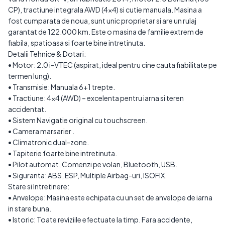
CP), tractiune integrala AWD (4x4) si cutie manuala. Masina a
fost cumparata de noua, sunt unic proprietar si are un rulaj
garantat de 122.000 km. Este o masina de familie extrem de
fiabila, spatioasa si foarte bine intretinuta.
Detalii Tehnice & Dotari:
• Motor: 2.0 i-VTEC (aspirat, ideal pentru cine cauta fiabilitate pe
termen lung).
• Transmisie: Manuala 6+1 trepte.
• Tractiune: 4x4 (AWD) – excelenta pentru iarna si teren
accidentat.
• Sistem Navigatie original cu touchscreen.
• Camera marsarier .
• Climatronic dual-zone.
• Tapiterie foarte bine intretinuta.
• Pilot automat, Comenzi pe volan, Bluetooth, USB.
• Siguranta: ABS, ESP, Multiple Airbag-uri, ISOFIX.
Stare si Intretinere:
• Anvelope: Masina este echipata cu un set de anvelope de iarna
in stare buna.
• Istoric: Toate reviziile efectuate la timp. Fara accidente,