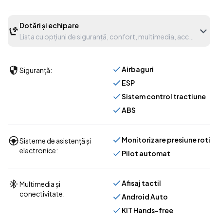
Dotări și echipare
Lista cu opțiuni de siguranță, confort, multimedia, accesorii etc
Airbaguri
Siguranță:
ESP
Sistem control tractiune
ABS
Monitorizare presiune roti
Sisteme de asistență și
electronice:
Pilot automat
Afisaj tactil
Multimedia și
conectivitate:
Android Auto
KIT Hands-free