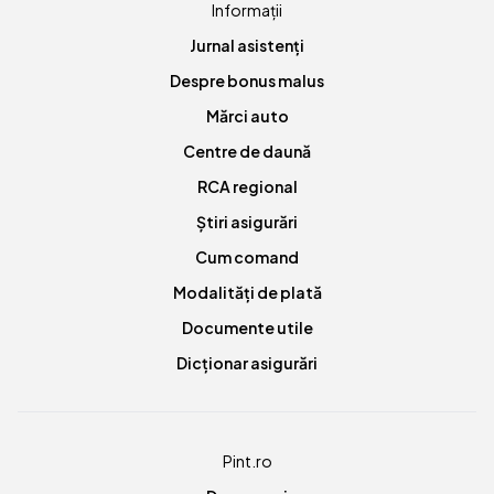
Informații
Jurnal asistenți
Despre bonus malus
Mărci auto
Centre de daună
RCA regional
Știri asigurări
Cum comand
Modalități de plată
Documente utile
Dicționar asigurări
Pint.ro