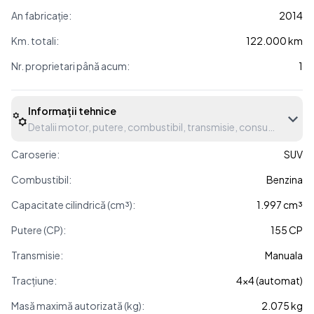
An fabricație:
2014
Km. totali:
122.000 km
Nr. proprietari până acum:
1
Informații tehnice
Detalii motor, putere, combustibil, transmisie, consum etc.
Caroserie:
SUV
Combustibil:
Benzina
Capacitate cilindrică (cm³):
1.997 cm³
Putere (CP):
155 CP
Transmisie:
Manuala
Tracțiune:
4x4 (automat)
Masă maximă autorizată (kg):
2.075 kg