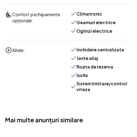
Climatronic
Confort și echipamente
opționale:
Geamuri electrice
Oglinzi electrice
Inchidere centralizata
Altele:
Jante aliaj
Roata de rezerva
Isofix
Sistem limitare/control
viteza
Mai multe anunțuri similare