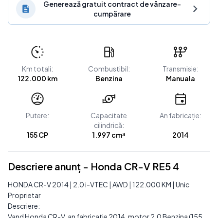
Generează gratuit contract de vânzare-
cumpărare
Km totali:
Combustibil:
Transmisie:
122.000 km
Benzina
Manuala
Putere:
Capacitate
An fabricație:
cilindrică:
155 CP
1.997 cm³
2014
Descriere anunț - Honda CR-V RE5 4
HONDA CR-V 2014 | 2.0 i-VTEC | AWD | 122.000 KM | Unic
Proprietar
Descriere:
Vand Honda CR-V, an fabricatie 2014, motor 2.0 Benzina (155