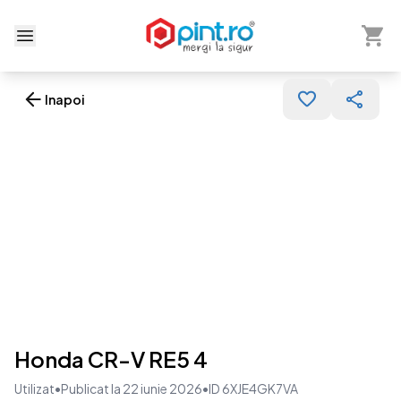
Arată 
Deschide meniu
Inapoi
Honda CR-V RE5 4
Utilizat
•
Publicat la 22 iunie 2026
•
ID 6XJE4GK7VA