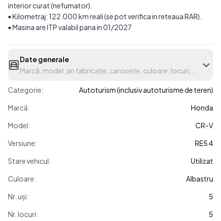
interior curat (nefumator).
• Kilometraj: 122.000 km reali (se pot verifica in reteaua RAR).
• Masina are ITP valabil pana in 01/2027
Date generale
Marcă, model, an fabricație, caroserie, culoare, locuri, etc.
Categorie:
Autoturism (inclusiv autoturisme de teren)
Marcă:
Honda
Model:
CR-V
Versiune:
RE5 4
Stare vehicul:
Utilizat
Culoare:
Albastru
Nr. uși:
5
Nr. locuri:
5