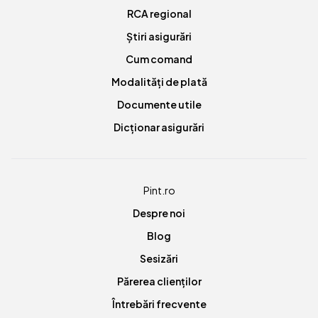
RCA regional
Știri asigurări
Cum comand
Modalități de plată
Documente utile
Dicționar asigurări
Pint.ro
Despre noi
Blog
Sesizări
Părerea clienților
Întrebări frecvente