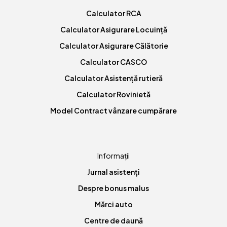
Calculator RCA
Calculator Asigurare Locuință
Calculator Asigurare Călătorie
Calculator CASCO
Calculator Asistență rutieră
Calculator Rovinietă
Model Contract vânzare cumpărare
Informații
Jurnal asistenți
Despre bonus malus
Mărci auto
Centre de daună