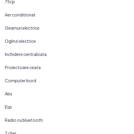
75cp
Aer conditionat
Geamuri electrice
Oglinzi electrice
Inchidere centralizata
Proiectoare ceata
Computer bord
Abs
Esp
Radio cu bluetooth
2 chei