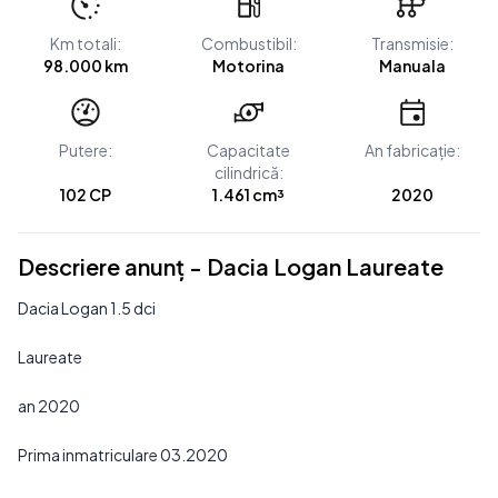
Km totali:
Combustibil:
Transmisie:
98.000 km
Motorina
Manuala
Putere:
Capacitate
An fabricație:
cilindrică:
102 CP
1.461 cm³
2020
Descriere anunț - Dacia Logan Laureate
Dacia Logan 1.5 dci
Laureate
an 2020
Prima inmatriculare 03.2020