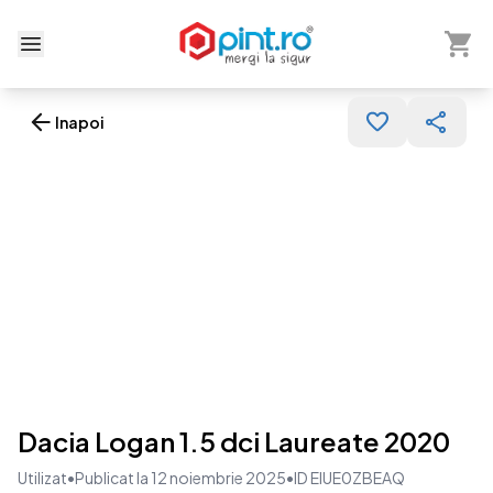
Arată 
Deschide meniu
Inapoi
Dacia Logan 1.5 dci Laureate 2020
Utilizat
•
Publicat la 12 noiembrie 2025
•
ID EIUE0ZBEAQ