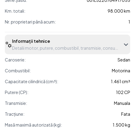
Serie Șasiu:
UU1L5220764917055
Km. totali:
98.000 km
Nr. proprietari până acum:
1
Informații tehnice
Detalii motor, putere, combustibil, transmisie, consum etc.
Caroserie:
Sedan
Combustibil:
Motorina
Capacitate cilindrică (cm³):
1.461 cm³
Putere (CP):
102 CP
Transmisie:
Manuala
Tracțiune:
Fata
Masă maximă autorizată (kg):
1.500 kg