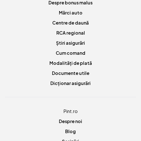
Despre bonus malus
Mărci auto
Centre de daună
RCA regional
Știri asigurări
Cum comand
Modalități de plată
Documente utile
Dicționar asigurări
Pint.ro
Despre noi
Blog