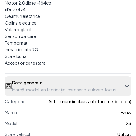
Motor 2.0diesel-184cp
xDrive 4×4
Geamuri electrice
Oglinzi electrice
Volan reglabil
Senzori parcare
Tempomat
Inmatriculata RO
Stare buna
Accept orice testare
Date generale
Marcă, model, an fabricație, caroserie, culoare, locuri, etc.
Categorie:
Autoturism (inclusiv autoturisme de teren)
Marcă:
Bmw
Model:
X3
Stare vehicul:
Utilizat