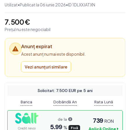
Utilizat
•
Publicat la 06 iunie 2026
•
ID 1DLXXJATXN
7.500 €
Prețul nu este negociabil
Anunț expirat
Acest anunț nu mai este disponibil.
Vezi anunțuri similare