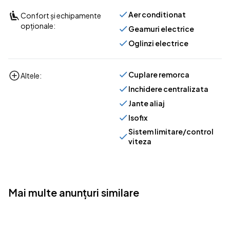
Aer conditionat
Confort și echipamente
opționale:
Geamuri electrice
Oglinzi electrice
Cuplare remorca
Altele:
Inchidere centralizata
Jante aliaj
Isofix
Sistem limitare/control
viteza
Mai multe anunțuri similare