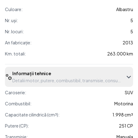
Culoare:
Albastru
Nr. uși:
5
Nr. locuri:
5
An fabricație:
2013
Km. totali:
263.000 km
Informații tehnice
Detalii motor, putere, combustibil, transmisie, consum etc.
Caroserie:
SUV
Combustibil:
Motorina
Capacitate cilindrică (cm³):
1.998 cm³
Putere (CP):
251 CP
Transmisie:
Manuala