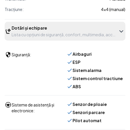
Tracțiune:
4x4 (manual)
Dotări și echipare
Lista cu opțiuni de siguranță, confort, multimedia, accesorii etc
Airbaguri
Siguranță:
ESP
Sistem alarma
Sistem control tractiune
ABS
Senzor de ploaie
Sisteme de asistență și
electronice:
Senzori parcare
Pilot automat