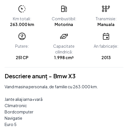
Km totali:
Combustibil:
Transmisie:
263.000 km
Motorina
Manuala
Putere:
Capacitate
An fabricație:
cilindrică:
251 CP
1.998 cm³
2013
Descriere anunț - Bmw X3
Vand masina personala, de familie cu 263.000 km.
Jante aliaj iarna+varā
Climatronic
Bordcomputer
Navigatie
Euro 5