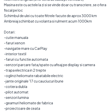
Masina este cu actele la zi si se vinde doar cu transcriere, se ofera
fiscal pe loc
Schimbul de ulei cu toate filtrele facute de aprox 3000 km
Ambreiaj schimbat cu volanta si rulment acum 1000km
Dotari:
-cutie manuala
-faruri xenon
-navigatie mare cu CarPlay
-interior textil
-faruri cu functie automata
-senzori parcare fata/spate cu afisaj pe display si camera
-trapa electrica in 2 trepte
-oglinzi heliomate rabatabile electric
-jante originale '17 cu cauciucuri bune
-cotiera dubla
-pilot automat
-senzori lumina
-geamuri heliomate de fabrica
-proiectoare de ceata