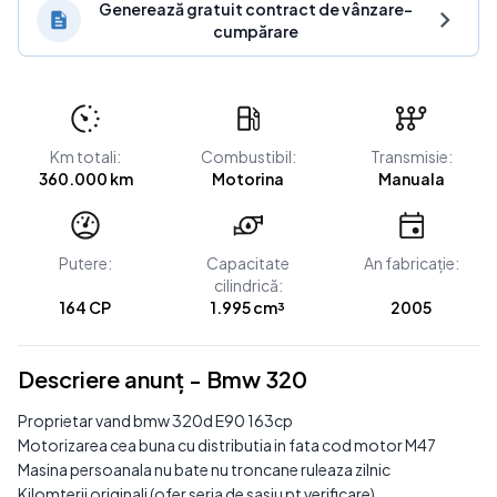
Generează gratuit contract de vânzare-
cumpărare
Km totali:
Combustibil:
Transmisie:
360.000 km
Motorina
Manuala
Putere:
Capacitate
An fabricație:
cilindrică:
164 CP
1.995 cm³
2005
Descriere anunț - Bmw 320
Proprietar vand bmw 320d E90 163cp
Motorizarea cea buna cu distributia in fata cod motor M47
Masina persoanala nu bate nu troncane ruleaza zilnic
Kilomterii originali (ofer seria de sasiu pt verificare)