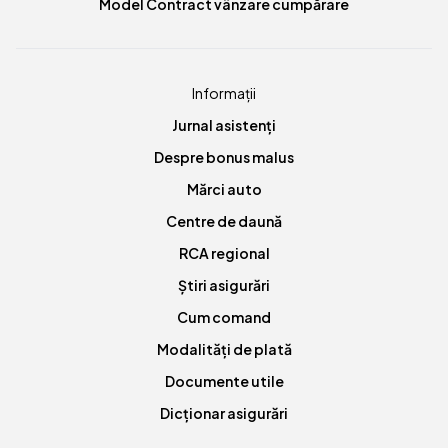
Model Contract vânzare cumpărare
Informații
Jurnal asistenți
Despre bonus malus
Mărci auto
Centre de daună
RCA regional
Știri asigurări
Cum comand
Modalități de plată
Documente utile
Dicționar asigurări