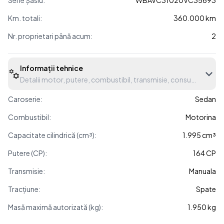
Serie Șasiu:
WBAVC31020VC35693
Km. totali:
360.000 km
Nr. proprietari până acum:
2
Informații tehnice
Detalii motor, putere, combustibil, transmisie, consum etc.
Caroserie:
Sedan
Combustibil:
Motorina
Capacitate cilindrică (cm³):
1.995 cm³
Putere (CP):
164 CP
Transmisie:
Manuala
Tracțiune:
Spate
Masă maximă autorizată (kg):
1.950 kg