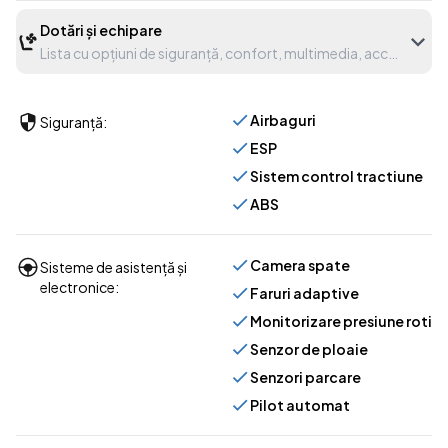
Dotări și echipare
Lista cu opțiuni de siguranță, confort, multimedia, accesorii etc
Airbaguri
Siguranță:
ESP
Sistem control tractiune
ABS
Camera spate
Sisteme de asistență și
electronice:
Faruri adaptive
Monitorizare presiune roti
Senzor de ploaie
Senzori parcare
Pilot automat