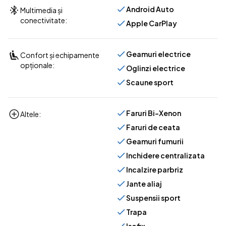
Android Auto
Multimedia și
conectivitate:
Apple CarPlay
Geamuri electrice
Confort și echipamente
opționale:
Oglinzi electrice
Scaune sport
Faruri Bi-Xenon
Altele:
Faruri de ceata
Geamuri fumurii
Inchidere centralizata
Incalzire parbriz
Jante aliaj
Suspensii sport
Trapa
Isofix