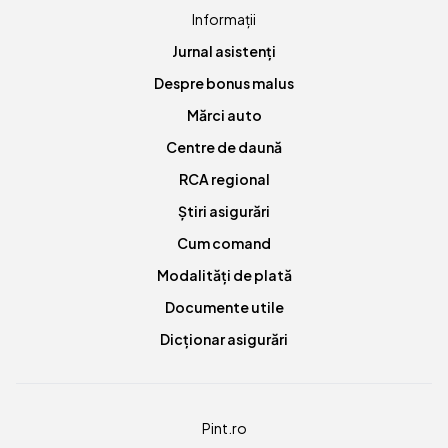
Informații
Jurnal asistenți
Despre bonus malus
Mărci auto
Centre de daună
RCA regional
Știri asigurări
Cum comand
Modalități de plată
Documente utile
Dicționar asigurări
Pint.ro