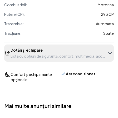
Combustibil:
Motorina
Putere (CP):
293 CP
Transmisie:
Automata
Tracțiune:
Spate
Dotări și echipare
Lista cu opțiuni de siguranță, confort, multimedia, accesorii etc
Aer conditionat
Confort și echipamente
opționale:
Mai multe anunțuri similare