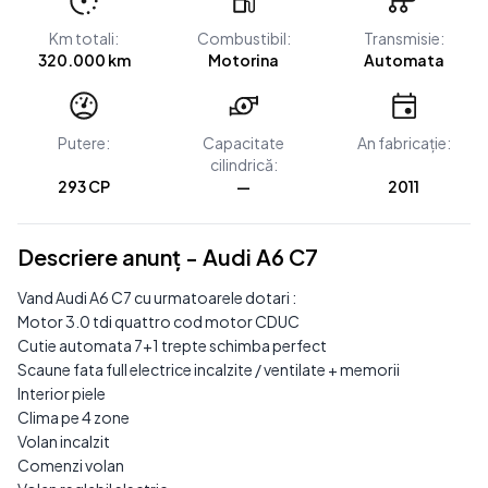
Km totali:
Combustibil:
Transmisie:
320.000 km
Motorina
Automata
Putere:
Capacitate
An fabricație:
cilindrică:
293 CP
—
2011
Descriere anunț - Audi A6 C7
Vand Audi A6 C7 cu urmatoarele dotari :
Motor 3.0 tdi quattro cod motor CDUC
Cutie automata 7+1 trepte schimba perfect
Scaune fata full electrice incalzite / ventilate + memorii
Interior piele
Clima pe 4 zone
Volan incalzit
Comenzi volan