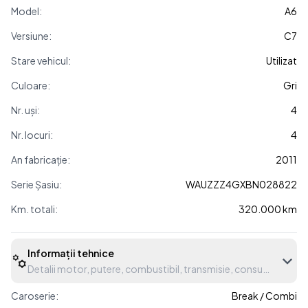
Model:
A6
Versiune:
C7
Stare vehicul:
Utilizat
Culoare:
Gri
Nr. uși:
4
Nr. locuri:
4
An fabricație:
2011
Serie Șasiu:
WAUZZZ4GXBN028822
Km. totali:
320.000 km
Informații tehnice
Detalii motor, putere, combustibil, transmisie, consum etc.
Caroserie:
Break / Combi