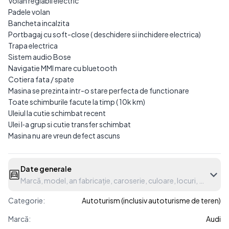
Volan reglabil electric
Padele volan
Bancheta incalzita
Portbagaj cu soft-close ( deschidere si inchidere electrica)
Trapa electrica
Sistem audio Bose
Navigatie MMI mare cu bluetooth
Cotiera fata / spate
Masina se prezinta intr-o stare perfecta de functionare
Toate schimburile facute la timp ( 10k km)
Uleiul la cutie schimbat recent
Ulei l‐a grup si cutie transfer schimbat
Masina nu are vreun defect ascuns
Date generale
Marcă, model, an fabricație, caroserie, culoare, locuri, etc.
Categorie:
Autoturism (inclusiv autoturisme de teren)
Marcă:
Audi