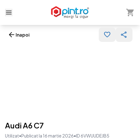
Arată 
Deschide meniu
Inapoi
Audi A6 C7
Utilizat
•
Publicat la 16 martie 2026
•
ID 6VWUUDEJB5