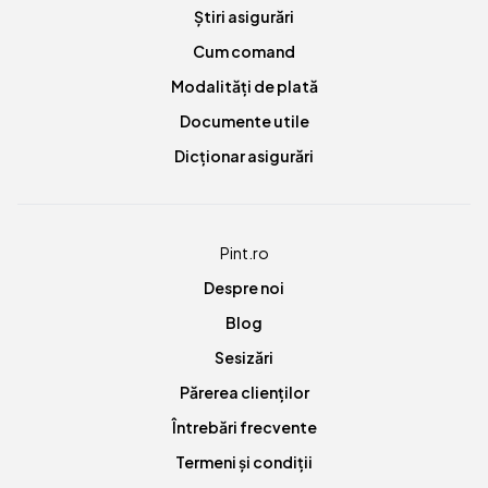
Știri asigurări
Cum comand
Modalități de plată
Documente utile
Dicționar asigurări
Pint.ro
Despre noi
Blog
Sesizări
Părerea clienților
Întrebări frecvente
Termeni și condiții