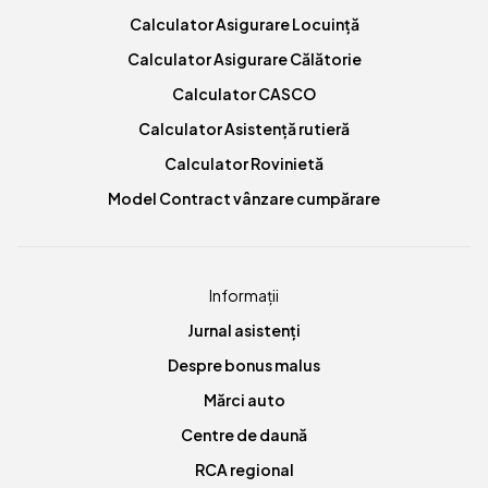
Calculator Asigurare Locuință
Calculator Asigurare Călătorie
Calculator CASCO
Calculator Asistență rutieră
Calculator Rovinietă
Model Contract vânzare cumpărare
Informații
Jurnal asistenți
Despre bonus malus
Mărci auto
Centre de daună
RCA regional