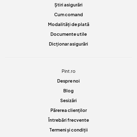
Știri asigurări
Cum comand
Modalități de plată
Documente utile
Dicționar asigurări
Pint.ro
Despre noi
Blog
Sesizări
Părerea clienților
Întrebări frecvente
Termeni și condiții