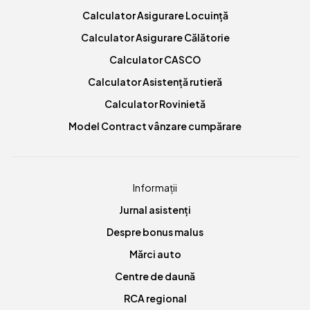
Calculator Asigurare Locuință
Calculator Asigurare Călătorie
Calculator CASCO
Calculator Asistență rutieră
Calculator Rovinietă
Model Contract vânzare cumpărare
Informații
Jurnal asistenți
Despre bonus malus
Mărci auto
Centre de daună
RCA regional