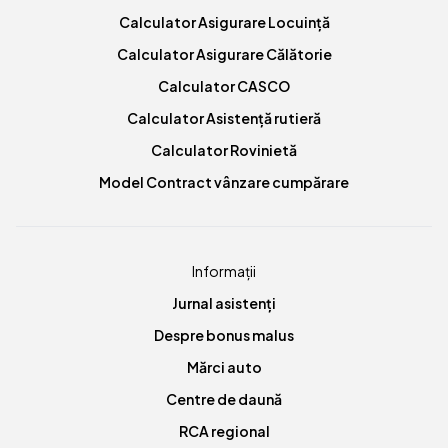
Calculator Asigurare Locuință
Calculator Asigurare Călătorie
Calculator CASCO
Calculator Asistență rutieră
Calculator Rovinietă
Model Contract vânzare cumpărare
Informații
Jurnal asistenți
Despre bonus malus
Mărci auto
Centre de daună
RCA regional