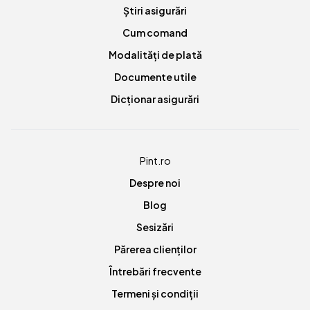
Știri asigurări
Cum comand
Modalități de plată
Documente utile
Dicționar asigurări
Pint.ro
Despre noi
Blog
Sesizări
Părerea clienților
Întrebări frecvente
Termeni și condiții