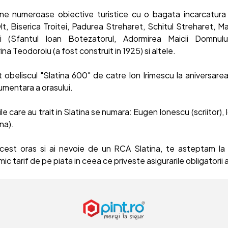
ine numeroase obiective turistice cu o bagata incarcatura is
, Biserica Troitei, Padurea Streharet, Schitul Streharet, M
i (Sfantul Ioan Botezatorul, Adormirea Maicii Domnului, 
 Teodoroiu (a fost construit in 1925) si altele.
t obeliscul "Slatina 600" de catre Ion Irimescu la aniversare
mentara a orasului.
ile care au trait in Slatina se numara: Eugen Ionescu (scriitor),
ana).
acest oras si ai nevoie de un RCA Slatina, te asteptam la R
ic tarif de pe piata in ceea ce priveste asigurarile obligatorii 