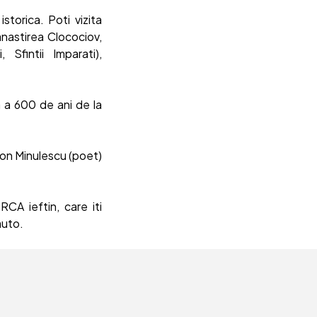
torica. Poti vizita
anastirea Clocociov,
Sfintii Imparati),
a a 600 de ani de la
 Ion Minulescu (poet)
CA ieftin, care iti
auto.