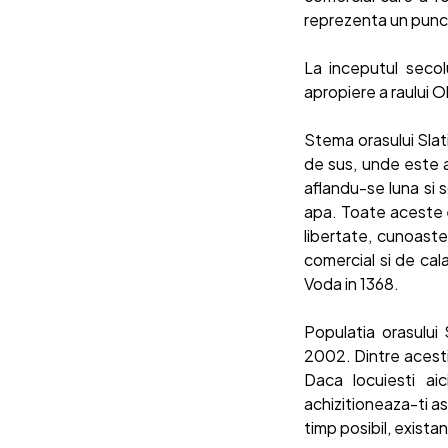
reprezenta un punct
La inceputul secol
apropiere a raului O
Stema orasului Slati
de sus, unde este 
aflandu-se luna si 
apa. Toate aceste el
libertate, cunoaste
comercial si de cala
Voda in 1368.
Populatia orasului
2002. Dintre acestia
Daca locuiesti aic
achizitioneaza-ti asi
timp posibil, existan