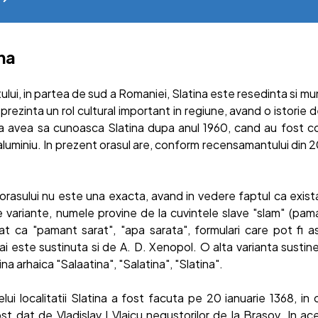
na
ului, in partea de sud a Romaniei, Slatina este resedinta si muni
eprezinta un rol cultural important in regiune, avand o istorie
a avea sa cunoasca Slatina dupa anul 1960, cand au fost cons
e aluminiu. In prezent orasul are, conform recensamantului din 
orasului nu este una exacta, avand in vedere faptul ca exis
variante, numele provine de la cuvintele slave "slam" (pamant
at ca "pamant sarat", "apa sarata", formulari care pot fi a
i este sustinuta si de A. D. Xenopol. O alta varianta sustin
ina arhaica "Salaatina", "Salatina", "Slatina".
ui localitatii Slatina a fost facuta pe 20 ianuarie 1368, in c
st dat de Vladislav I Vlaicu negustorilor de la Brasov. In ac