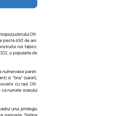
cipiul judetului Olt.
 de peste 650 de ani.
truite noi fabrici,
2002, o populatie de
ta numeroase pareri.
) si "tina" (sarat),
sociate cu raul Olt.
e ca numele orasului
adrul unui privilegiu
ea perioada, Slatina