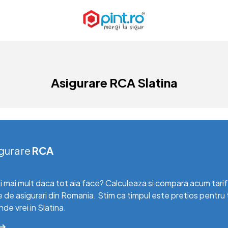
Asigurare RCA Slatina
gurare
RCA
i mai mult daca tot aia face? Calculeaza si compara acum tari
e de asigurari din Romania. Stim ca timpul este pretios pentru 
unde vrei in Slatina.