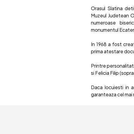
Orasul Slatina det
Muzeul Judetean Olt
numeroase biseric
monumentul Ecaterina
In 1968 a fost crea
prima atestare docu
Printre personalitat
si Felicia Filip (sopr
Daca locuiesti in 
garanteaza cel mai m