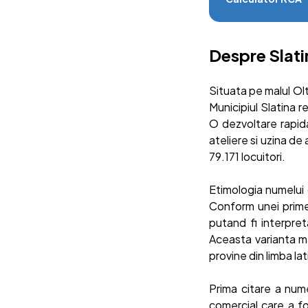
Despre Slati
Situata pe malul Olt
Municipiul Slatina r
O dezvoltare rapid
ateliere si uzina d
79.171 locuitori.
Etimologia numelui 
Conform unei prime 
putand fi interpret
Aceasta varianta ma
provine din limba lat
Prima citare a numel
comercial care a fo