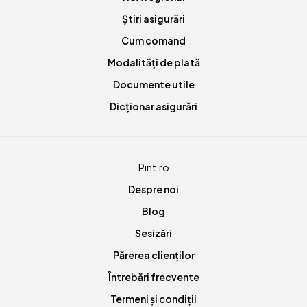
Știri asigurări
Cum comand
Modalități de plată
Documente utile
Dicționar asigurări
Pint.ro
Despre noi
Blog
Sesizări
Părerea clienților
Întrebări frecvente
Termeni și condiții