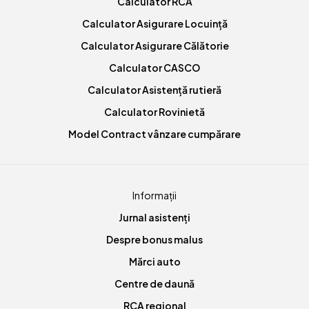
Calculator RCA
Calculator Asigurare Locuință
Calculator Asigurare Călătorie
Calculator CASCO
Calculator Asistență rutieră
Calculator Rovinietă
Model Contract vânzare cumpărare
Informații
Jurnal asistenți
Despre bonus malus
Mărci auto
Centre de daună
RCA regional