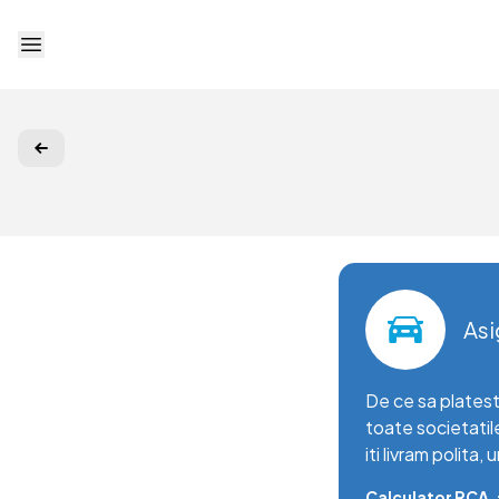
Deschide meniu
Asi
De ce sa platest
toate societatil
iti livram polita, 
Calculator RCA