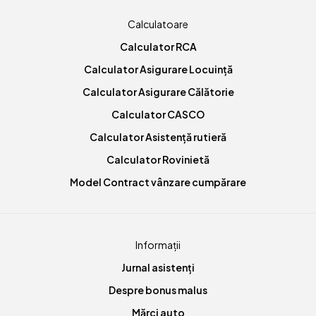
Calculatoare
Calculator RCA
Calculator Asigurare Locuință
Calculator Asigurare Călătorie
Calculator CASCO
Calculator Asistență rutieră
Calculator Rovinietă
Model Contract vânzare cumpărare
Informații
Jurnal asistenți
Despre bonus malus
Mărci auto