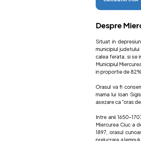
Despre Mier
Situat in depresiun
municipiul judetulu
calea ferata, si se 
Municipiul Miercurea
in proportie de 82%,
Orasul va fi consem
mama lui Ioan Sigis
asezare ca "oras de
Intre anii 1650-1707
Miercurea Ciuc a de
1897, orasul cunoa
prelucrare a lemnulu