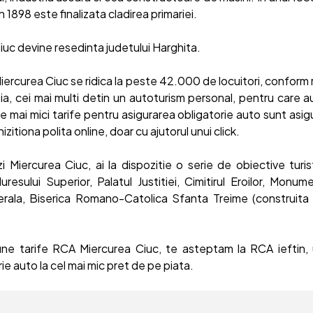
 in 1898 este finalizata cladirea primariei.
iuc devine resedinta judetului Harghita.
Miercurea Ciuc se ridica la peste 42.000 de locuitori, conform
ia, cei mai multi detin un autoturism personal, pentru care 
e mai mici tarife pentru asigurarea obligatorie auto sunt asig
hizitiona polita online, doar cu ajutorul unui click.
zi Miercurea Ciuc, ai la dispozitie o serie de obiective turis
uresului Superior, Palatul Justitiei, Cimitirul Eroilor, Monum
erala, Biserica Romano-Catolica Sfanta Treime (construita in
ne tarife RCA Miercurea Ciuc, te asteptam la RCA ieftin,
ie auto la cel mai mic pret de pe piata.