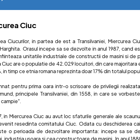
curea Ciuc
ea Ciucurilor, in partea de est a Transilvaniei, Miercurea Ci
i Harghita. Orasul incepe sa se dezvolte in anul 1987, cand es
infiinteaza unitatile industriale de constructii de masini si de 
 Ciuc are o populatie de 42.029 locuitori, din care majoritara
 in timp ce etnia romana reprezinta doar 17% din totalul popul
nat pentru prima oara intr-o scrisoare de privilegii realizata
mund, principele Transilvaniei, din 1558, in care se vorbes
 campie".
, in Miercurea Ciuc au avut loc sfaturile generale ale scaunul
venit resedinta comitatului Ciuc. Odata cu deschiderea caii
ste o perioada de dezvoltare importanta: incepe sa se de
i, industria usoara si cea constructoare de masini. In anul 188