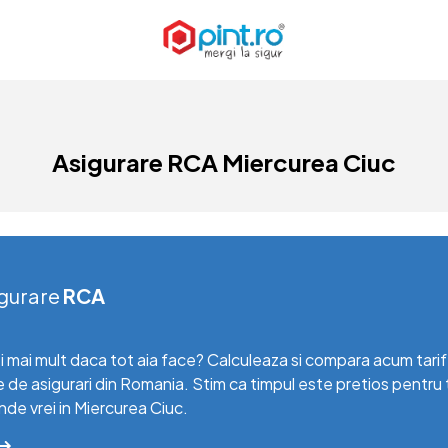
Asigurare RCA Miercurea Ciuc
gurare
RCA
i mai mult daca tot aia face? Calculeaza si compara acum tari
e de asigurari din Romania. Stim ca timpul este pretios pentru 
 unde vrei in Miercurea Ciuc.