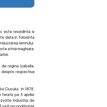
uc este resedinta si
te data in folosinta
prelucrarea lemnului.
 este etnia maghiara,
atiei.
 de regina Izabella,
te despre respectiva
ui Ciucului. In 1878,
 ferate pe 5 aprilie
zvolte industria de
8 va fi reconditionat