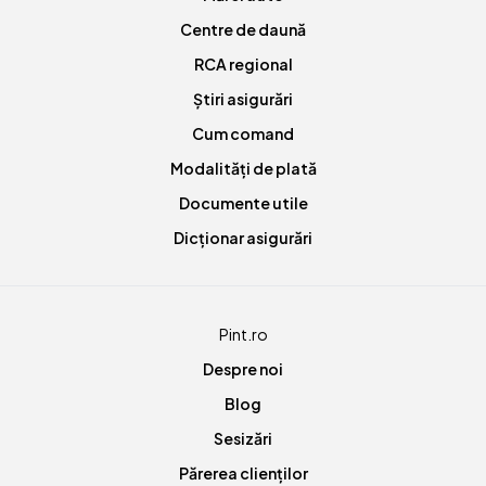
Centre de daună
RCA regional
Știri asigurări
Cum comand
Modalități de plată
Documente utile
Dicționar asigurări
Pint.ro
Despre noi
Blog
Sesizări
Părerea clienților