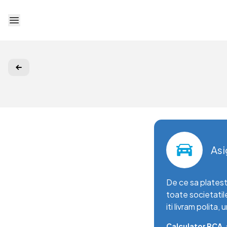
Deschide meniu
Asi
De ce sa platest
toate societatil
iti livram polita,
Calculator RCA