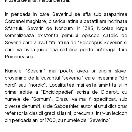
In perioada in care Severinul se afla sub stapanirea
Coroanei maghiare, biserica latina a cetatii era inchinata
Sfantului Severin de Noricum. In 1383, Nicolae Iorga
semnalizeaza existenta primului episcop catolic de
Severin care a avut titulatura de "Episcopus Severini" si
care va avea jurisdictia catolica pentru intreaga Tara
Romaneasca.
Numele "Severin" mai poate avea si origini slave,
provenind de la cuvantul "severnai" care inseamna "din
nord" sau "nordic". Localitatea mai este amintita si in
prima editie a "Enciclopediei" scrisa de Diderot, cu
numele de "Sornum". Orasul va mai fi specificat, sub
diverse denumiri, si de Sabbathier, autor al unui dictionar
referitor la clasicii greci si latini, precum si intr-un lexicon
din perioada anilor 1700, cu numele de "Severino".