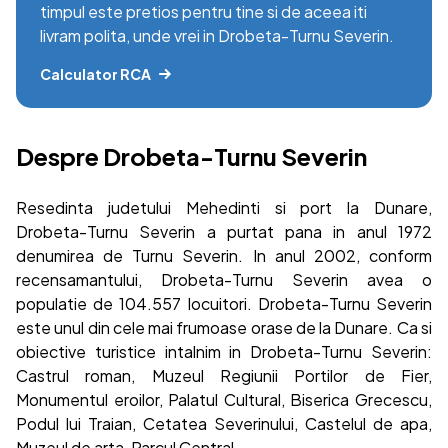
timpul este pretios pentru tine si de aceea iti
livram polita, unde vrei in Drobeta-Turnu Severin.
Calculator RCA
Despre Drobeta-Turnu Severin
Resedinta judetului Mehedinti si port la Dunare,
Drobeta-Turnu Severin a purtat pana in anul 1972
denumirea de Turnu Severin. In anul 2002, conform
recensamantului, Drobeta-Turnu Severin avea o
populatie de 104.557 locuitori. Drobeta-Turnu Severin
este unul din cele mai frumoase orase de la Dunare. Ca si
obiective turistice intalnim in Drobeta-Turnu Severin:
Castrul roman, Muzeul Regiunii Portilor de Fier,
Monumentul eroilor, Palatul Cultural, Biserica Grecescu,
Podul lui Traian, Cetatea Severinului, Castelul de apa,
Muzeul de arta, Parcul Central.