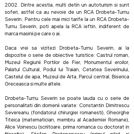
2002. Dintre acestia, multi detin un autoturism si sunt
soferi, astfel ca au nevoie de un RCA Drobeta-Turnu
Severin. Pentru cele mai mici tarife la un RCA Drobeta-
Turnu Severin, poti apela la RCA ieftin, indiferent de
marca masinii pe care o ai.
Daca vrei sa vizitezi Drobeta-Turnu Severin, ai la
dispozitie o serie de obiective turistice: Castrul roman,
Muzeul Regiunii Portilor de Fier, Monumentul eroilor,
Palatul Cultural, Podul lui Traian, Cetatea Severinului,
Castelul de apa, Muzeul de Arta, Parcul central, Biserica
Greceasca si multe altele.
Drobeta-Turnu Severin se poate lauda cu o serie de
personalitati din domenii variate: Constantin Dimitrescu
Severeanu (fondatorul chirurgiei romanesti), Gheorghe
Titeica (matematician, membru al Academiei Romane),
Alice Voinescu (scriitoare, prima romanca cu doctorat in
filosofie), Stefan Protopopescu (primul pilot si