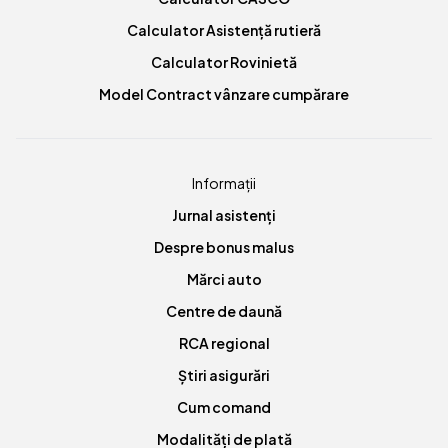
Calculator Asistență rutieră
Calculator Rovinietă
Model Contract vânzare cumpărare
Informații
Jurnal asistenți
Despre bonus malus
Mărci auto
Centre de daună
RCA regional
Știri asigurări
Cum comand
Modalități de plată