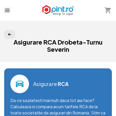
Arată 
Deschide meniu
Asigurare RCA Drobeta-Turnu
Severin
Asigurare
RCA
De ce sa platesti mai mult daca tot aia face?
Calculeaza si compara acum tarifele RCA de la
toate societatile de asigurari din Romania. Stim ca