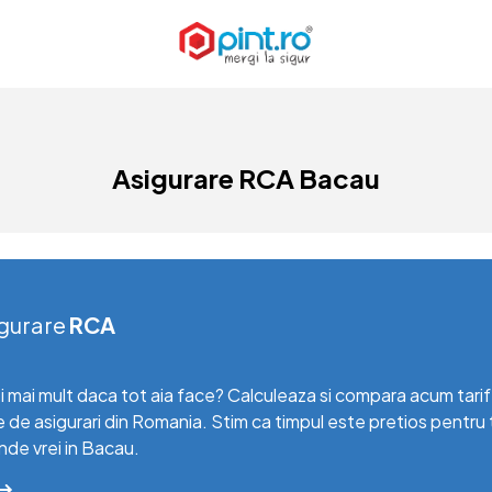
Asigurare RCA Bacau
gurare
RCA
i mai mult daca tot aia face? Calculeaza si compara acum tari
e de asigurari din Romania. Stim ca timpul este pretios pentru 
 unde vrei in Bacau.