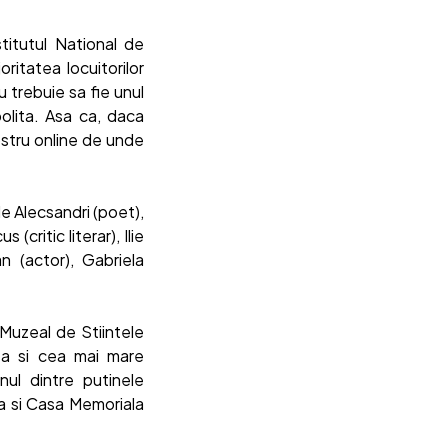
itutul National de
ritatea locuitorilor
 trebuie sa fie unul
polita. Asa ca, daca
ostru online de unde
le Alecsandri (poet),
critic literar), Ilie
n (actor), Gabriela
 Muzeal de Stiintele
ta si cea mai mare
nul dintre putinele
ia si Casa Memoriala