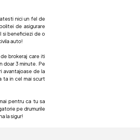
atesti nici un fel de
politei de asigurare
 si beneficiezi de o
ivila auto!
e brokeraj care iti
 in doar 3 minute. Pe
ri avantajoase de la
ta in cel mai scurt
cmai pentru ca tu sa
igatorie pe drumurile
a la sigur!