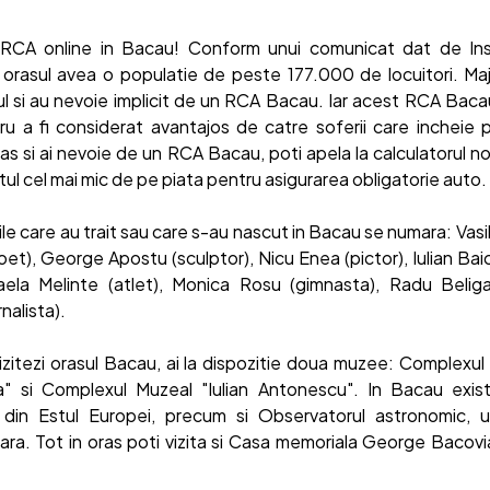
 RCA online in Bacau! Conform unui comunicat dat de Inst
 orasul avea o populatie de peste 177.000 de locuitori. Majo
l si au nevoie implicit de un RCA Bacau. Iar acest RCA Bacau
ru a fi considerat avantajos de catre soferii care incheie 
oras si ai nevoie de un RCA Bacau, poti apela la calculatorul n
etul cel mai mic de pe piata pentru asigurarea obligatorie auto.
ile care au trait sau care s-au nascut in Bacau se numara: Vasi
), George Apostu (sculptor), Nicu Enea (pictor), Iulian Baicus (
aela Melinte (atlet), Monica Rosu (gimnasta), Radu Beliga
nalista).
vizitezi orasul Bacau, ai la dispozitie doua muzee: Complexul
a" si Complexul Muzeal "Iulian Antonescu". In Bacau exis
 din Estul Europei, precum si Observatorul astronomic, u
 tara. Tot in oras poti vizita si Casa memoriala George Bacov