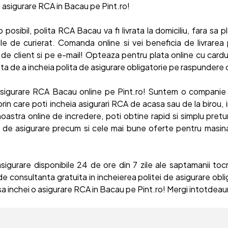
a asigurare RCA in Bacau pe Pint.ro!
p posibil, polita RCA Bacau va fi livrata la domiciliu, fara sa pl
ile de curierat. Comanda online si vei beneficia de livrarea 
u de client si pe e-mail! Opteaza pentru plata online cu cardul
a de a incheia polita de asigurare obligatorie pe raspundere c
asigurare RCA Bacau online pe Pint.ro! Suntem o companie d
prin care poti incheia asigurari RCA de acasa sau de la birou,
noastra online de incredere, poti obtine rapid si simplu pretu
i de asigurare precum si cele mai bune oferte pentru masina 
asigurare disponibile 24 de ore din 7 zile ale saptamanii to
de consultanta gratuita in incheierea politei de asigurare obl
sa inchei o asigurare RCA in Bacau pe Pint.ro! Mergi intotdeaun