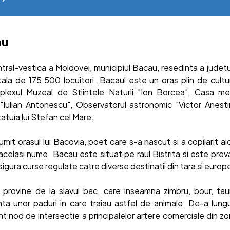
au
ntral-vestica a Moldovei, municipiul Bacau, resedinta a judetu
ala de 175.500 locuitori. Bacaul este un oras plin de cultura 
plexul Muzeal de Stiintele Naturii "Ion Borcea", Casa me
Iulian Antonescu", Observatorul astronomic "Victor Anest
tuia lui Stefan cel Mare.
it orasul lui Bacovia, poet care s-a nascut si a copilarit aici
 acelasi nume. Bacau este situat pe raul Bistrita si este pre
sigura curse regulate catre diverse destinatii din tara si europ
 provine de la slavul bac, care inseamna zimbru, bour, tau
nta unor paduri in care traiau astfel de animale. De-a lungu
t nod de intersectie a principalelor artere comerciale din zo