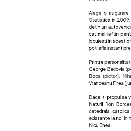
Alege o asigurare
Statistica in 2009,
detin un autovehicu
cat mai ieftin pent
locuiesti in acest 
poti afla instant pr
Printre personalitat
George Bacovia (poet
Boca (pictor), Mih
Vranceanu Firea (jur
Daca iti propui sa 
Naturii "Ion Borce
catedrala catolica
existente la noi in
Nicu Enea.