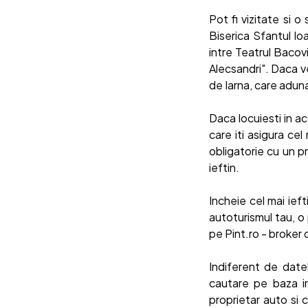
Pot fi vizitate si o
Biserica Sfantul Io
intre Teatrul Bacovi
Alecsandri". Daca ve
de Iarna, care aduna 
Daca locuiesti in ac
care iti asigura cel
obligatorie cu un p
ieftin.
Incheie cel mai ie
autoturismul tau, o 
pe Pint.ro - broker
Indiferent de datel
cautare pe baza inf
proprietar auto si 