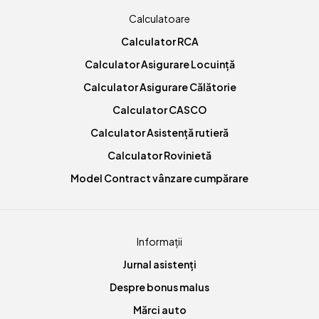
Calculatoare
Calculator RCA
Calculator Asigurare Locuință
Calculator Asigurare Călătorie
Calculator CASCO
Calculator Asistență rutieră
Calculator Rovinietă
Model Contract vânzare cumpărare
Informații
Jurnal asistenți
Despre bonus malus
Mărci auto