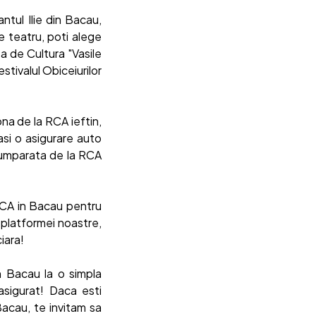
antul Ilie din Bacau,
e teatru, poti alege
sa de Cultura "Vasile
stivalul Obiceiurilor
ona de la RCA ieftin,
gasi o asigurare auto
 cumparata de la RCA
RCA in Bacau pentru
l platformei noastre,
iara!
in Bacau la o simpla
 asigurat! Daca esti
Bacau, te invitam sa