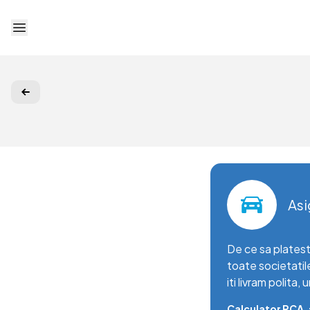
Deschide meniu
Asi
De ce sa platest
toate societatil
iti livram polita,
Calculator RCA