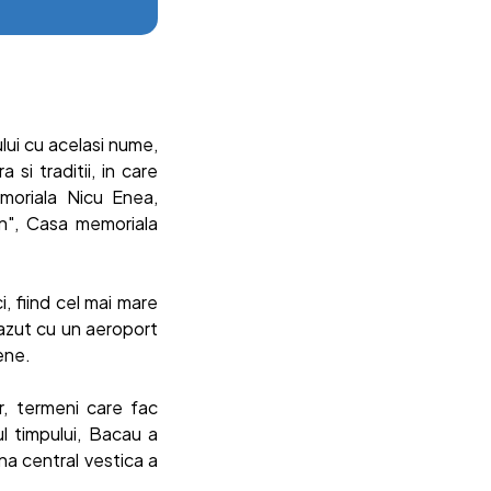
lui cu acelasi nume,
si traditii, in care
moriala Nicu Enea,
in", Casa memoriala
, fiind cel mai mare
vazut cu un aeroport
ene.
r, termeni care fac
l timpului, Bacau a
na central vestica a