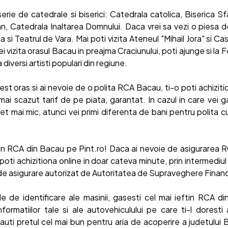
 serie de catedrale si biserici: Catedrala catolica, Biserica Sf
an, Catedrala Inaltarea Domnului. Daca vrei sa vezi o piesa d
a si Teatrul de Vara. Mai poti vizita Ateneul "Mihail Jora" si Ca
i vizita orasul Bacau in preajma Craciunului, poti ajunge si la Fe
diversi artisti populari din regiune.
est oras si ai nevoie de o polita RCA Bacau, ti-o poti achiziti
 mai scazut tarif de pe piata, garantat. In cazul in care vei 
ret mai mic, atunci vei primi diferenta de bani pentru polita
ftin RCA din Bacau pe Pint.ro! Daca ai nevoie de asigurarea 
poti achizitiona online in doar cateva minute, prin intermediu
 de asigurare autorizat de Autoritatea de Supraveghere Financ
e de identificare ale masinii, gasesti cel mai ieftin RCA d
ormatiilor tale si ale autovehiculului pe care ti-l doresti
cauti pretul cel mai bun pentru aria de acoperire a judetului 