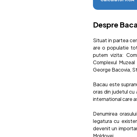
Despre Bac
Situat in partea ce
are o populatie tot
putem vizita: Com
Complexul Muzeal "
George Bacovia, Sta
Bacau este supranum
oras din judetul cu
international care a
Denumirea orasului
legatura cu existe
devenit un importan
Moldovei.