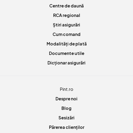
Centre de daună
RCA regional
Știri asigurări
Cum comand
Modalități de plată
Documente utile
Dicționar asigurări
Pint.ro
Despre noi
Blog
Sesizări
Părerea clienților