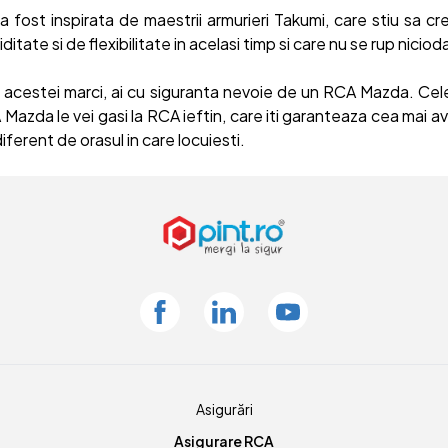
 a fost inspirata de maestrii armurieri Takumi, care stiu sa cr
ditate si de flexibilitate in acelasi timp si care nu se rup niciod
 acestei marci, ai cu siguranta nevoie de un RCA Mazda. Cel
 Mazda le vei gasi la RCA ieftin, care iti garanteaza cea mai a
iferent de orasul in care locuiesti.
Facebook
Linkedin
Youtube
Asigurări
Asigurare RCA