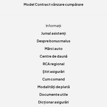
Model Contract vânzare cumpărare
Informații
Jurnal asistenți
Despre bonus malus
Mărci auto
Centre de daună
RCA regional
Știri asigurări
Cum comand
Modalități de plată
Documente utile
Dicționar asigurări