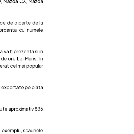
0, Mazda CX, Mazda
 pe de o parte de la
ncordanta cu numele
va fi prezenta si in
4 de ore Le-Mans. In
erat cel mai popular
t exportate pe piata
dute aproximativ 836
De exemplu, scaunele