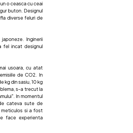
 pun o ceasca cu ceai
ngur buton. Designul
fla diverse feluri de
 japoneze. Inginerii
a fel incat designul
mai usoara, cu atat
 emisiile de CO2. In
 kg din sasiu, 10 kg
blema, s-a trecut la
amului". In momentul
 de cateva sute de
meticulos si a fost
are face experienta