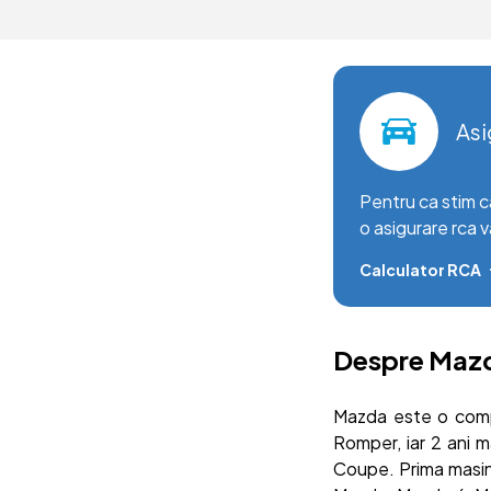
Asi
Pentru ca stim c
o asigurare rca v
Calculator RCA
Despre Maz
Mazda este o compa
Romper, iar 2 ani 
Coupe. Prima masin