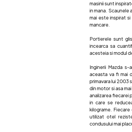
masinii sunt inspira
in mana. Scaunele a
mai este inspirat si
mancare.
Portierele sunt gli
incearca sa cuantif
acesteia si modul d
Inginerii Mazda s-
aceasta va fi mai d
primavara lui 2003 
din motor si asa ma
analizarea fiecarei
in care se reduce
kilograme. Fiecare
utilizat otel rezi
condusului mai plac