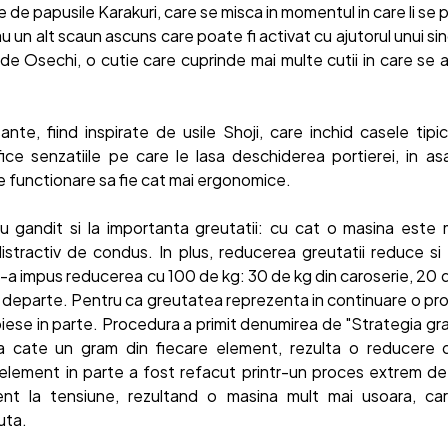
te de papusile Karakuri, care se misca in momentul in care li se
u un alt scaun ascuns care poate fi activat cu ajutorul unui si
 de Osechi, o cutie care cuprinde mai multe cutii in care se a
sante, fiind inspirate de usile Shoji, care inchid casele tipic
ice senzatiile pe care le lasa deschiderea portierei, in as
e functionare sa fie cat mai ergonomice.
au gandit si la importanta greutatii: cu cat o masina este 
istractiv de condus. In plus, reducerea greutatii reduce si
s-a impus reducerea cu 100 de kg: 30 de kg din caroserie, 20 de
i departe. Pentru ca greutatea reprezenta in continuare o pro
 piese in parte. Procedura a primit denumirea de "Strategia gr
a cate un gram din fiecare element, rezulta o reducere
 element in parte a fost refacut printr-un proces extrem de 
stent la tensiune, rezultand o masina mult mai usoara, c
uta.