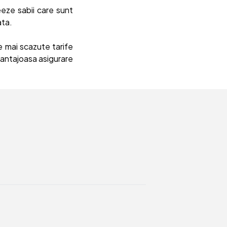
eeze sabii care sunt
ata.
e mai scazute tarife
vantajoasa asigurare