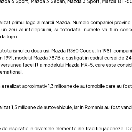
azda 6 Sport, Mazda 3 Sedan, Mazda 3 Sport, Mazda BT-5
realizat primul logo al marcii Mazda. Numele companiei provine
un zeu al intelepciunii, si totodata, numele va fi in co
a Jujiro.
 autoturismul cu doua usi, Mazda R360 Coupe. In 1981, compania 
In 1991, modelul Mazda 787B a castigat in cadrul cursei de 2
a versiunea facelift a modelului Mazda MX-5, care este consid
ternational.
 a realizat aproximativ 1,3 milioane de automobile care au fos
alizat 1,3 milioane de autovehicule, iar in Romania au fost van
 de inspiratie in diversele elemente ale traditiei japoneze. 