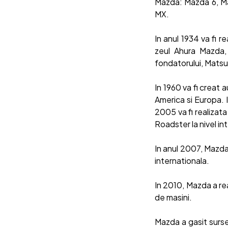
Mazda: Mazda 6, M
MX.
In anul 1934 va fi 
zeul Ahura Mazda, 
fondatorului, Matsud
In 1960 va fi creat
America si Europa. 
2005 va fi realizat
Roadster la nivel in
In anul 2007, Mazda
internationala.
In 2010, Mazda a re
de masini.
Mazda a gasit surse