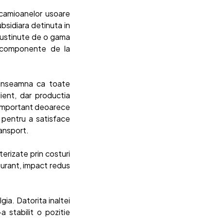
 camioanelor usoare
bsidiara detinuta in
sustinute de o gama
e componente de la
 inseamna ca toate
lient, dar productia
e important deoarece
 pentru a satisface
ransport.
erizate prin costuri
burant, impact redus
gia. Datorita inaltei
a stabilit o pozitie