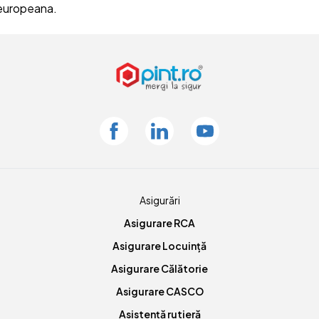
 europeana.
Facebook
Linkedin
Youtube
Asigurări
Asigurare RCA
Asigurare Locuință
Asigurare Călătorie
Asigurare CASCO
Asistență rutieră