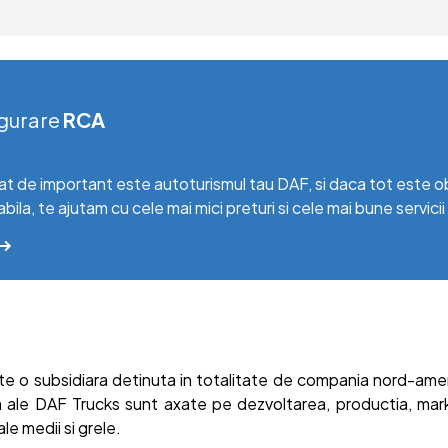
gurare
RCA
at de important este autoturismul tau DAF, si daca tot este obl
abila, te ajutam cu cele mai mici preturi si cele mai bune servicii
te o subsidiara detinuta in totalitate de compania nord-am
za ale DAF Trucks sunt axate pe dezvoltarea, productia, mark
le medii si grele.