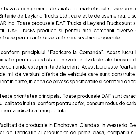
de baza a companiei este axata pe marketingul si vânzarea
Britanie de Leyland Trucks Ltd., care este de asemenea, o su
AR Inc. Toate produsele DAF Trucks si Leyland Trucks sunt 
cii. DAF Trucks produce si pentru alte companii divers
motoare pentru autobuze, autocare si vehicule speciale.
conform principiului “Fabricare la Comanda”. Acest lucru
ricate pentru a satisface nevoile individuale ale fiecarui c
e comanda este primita de la client. Acest lucru este foart
e mii de versiuni diferite de vehicule care sunt construite
 client in parte, in ceea ce privesc specificatiile si cerintele de t
l este prioritatea principala. Toate produsele DAF sunt caract
u, calitate inalta, confort pentru sofer, consum redus de car
icienta ridicata a transportului.
cilitati de productie in Eindhoven, Olanda si in Westerlo, Bel
or de fabricatie si produselor de prima clasa, compania si-