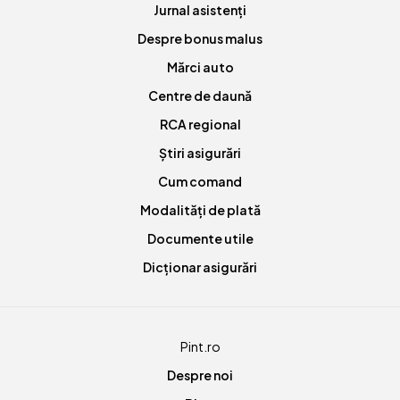
Jurnal asistenți
Despre bonus malus
Mărci auto
Centre de daună
RCA regional
Știri asigurări
Cum comand
Modalități de plată
Documente utile
Dicționar asigurări
Pint.ro
Despre noi