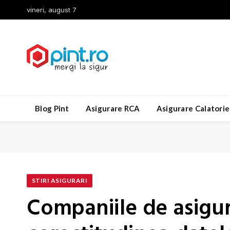
vineri, august 7
Blog Pint
Asigurare RCA
Asigurare Calatorie
STIRI ASIGURARI
Companiile de asigura