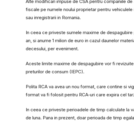
Alte modificari impuse de CSA pentru companiile de as
fiscale pe numele noului proprietar pentru vehiculele 
sau inregistrarii in Romania.
In ceea ce priveste sumele maxime de despagubire 
an, si anume 1 milion de euro in cazul daunelor materia
decesului, per eveniment.
Aceste limite maxime de despagubire vor fi revizuite di
preturilor de consum (IEPC).
Polita RCA va avea un nou format, care contine si vign
format va fi folosit pentru RCA-uri care expira cel tar
In ceea ce priveste perioadele de timp calculate la val
de luna. Pana in prezent, doar perioada de timp egala