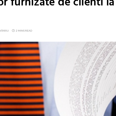
r furnizate de clienti l
NTARIU
2 MINS READ