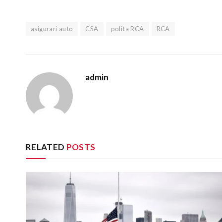
asigurari auto
CSA
polita RCA
RCA
admin
RELATED
POSTS